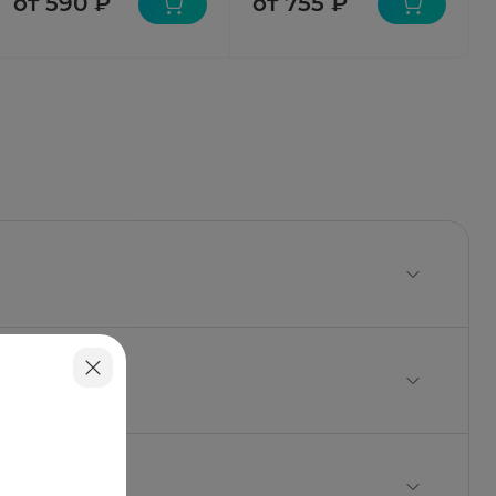
от 590 ₽
от 755 ₽
орфенирамина малеат 2,0 мг;
видон-К30; метилпарагидроксибензоат;