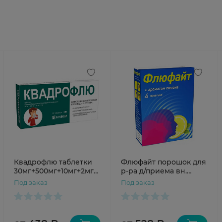
Квадрофлю таблетки
Флюфайт порошок для
30мг+500мг+10мг+2мг
р-ра д/приема вн.
N10
саше 5г №4
Под заказ
Под заказ