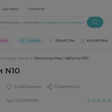
Доставка
Контакты
ию/веществу
, например:
Аквадетрим
,
Диклофенак
 ДНИ
СКИДКИ
ЛЕКАРСТВА
КОСМЕТИКА
ростуда, грипп
РиниКолд Макс таблетки N10
и N10
В избранное
Поделиться
Арт.
000179908