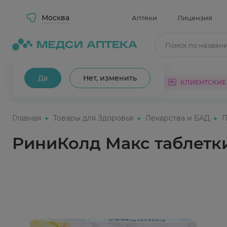
Москва
Аптеки
Лицензия
Поиск по назван
Ваш город Москва?
Да
Нет, изменить
КАТАЛОГ
АКЦИИ
КЛИЕНТСКИЕ
Главная
Товары для Здоровья
Лекарства и БАД
П
РиниКолд Макс таблетк