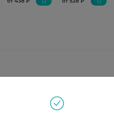
от 438 ₽
от 528 ₽
амол 500,0 мг; фенилэфрина гидрохлорид 10,0 мг, хл
кристаллическая; крахмал кукурузный; желатин; по