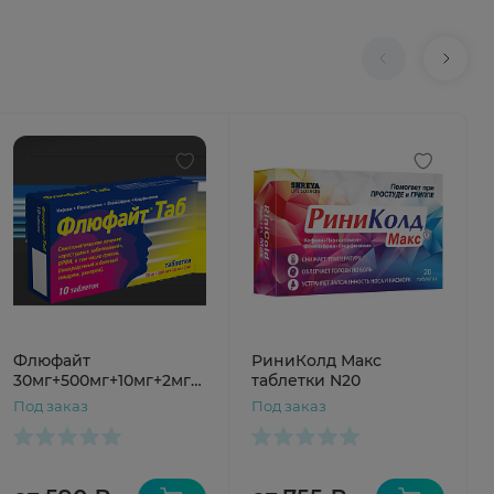
Флюфайт
РиниКолд Макс
30мг+500мг+10мг+2мг
таблетки N20
таблетки N10
Под заказ
Под заказ