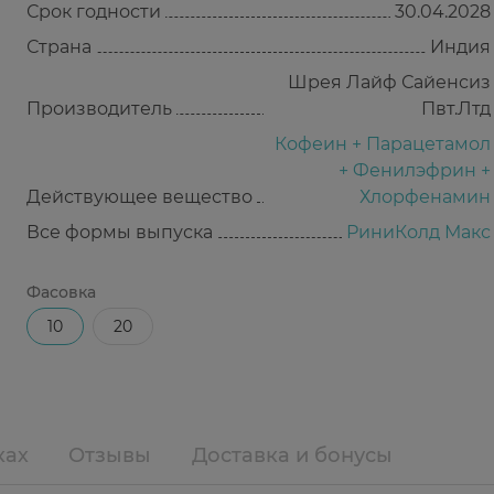
Срок годности
30.04.2028
Страна
Индия
Шрея Лайф Сайенсиз
Производитель
Пвт.Лтд
Кофеин + Парацетамол
+ Фенилэфрин +
Действующее вещество
Хлорфенамин
Все формы выпуска
РиниКолд Макс
Фасовка
10
20
ках
Отзывы
Доставка и бонусы