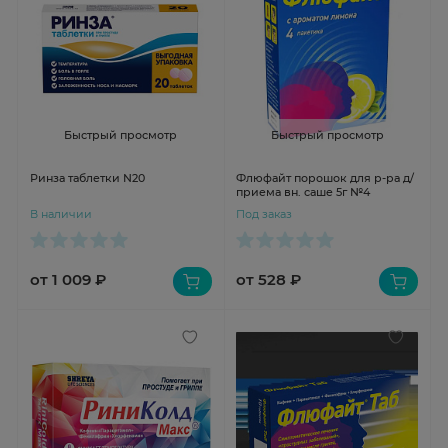
Быстрый просмотр
Быстрый просмотр
Ринза таблетки N20
Флюфайт порошок для р-ра д/
приема вн. саше 5г №4
В наличии
Под заказ
от 1 009 ₽
от 528 ₽