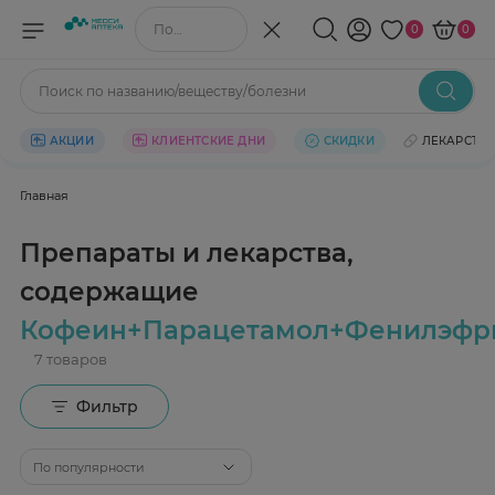
Поиск по названию/веществу
0
0
Поиск по названию/веществу/болезни
АКЦИИ
КЛИЕНТСКИЕ ДНИ
СКИДКИ
ЛЕКАРСТВ
Главная
Препараты и лекарства,
содержащие
Кофеин+Парацетамол+Фенилэфр
Фильтр
По популярности