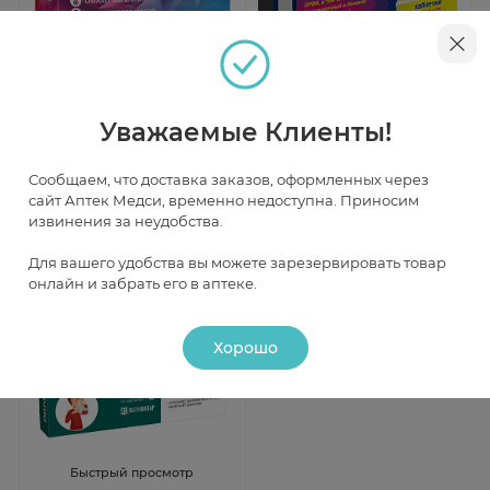
Быстрый просмотр
Быстрый просмотр
РиниКолд Макс таблетки N20
Флюфайт 30мг+500мг+10мг+2мг
Уважаемые Клиенты!
таблетки N10
Под заказ
Под заказ
Сообщаем, что доставка заказов, оформленных через
сайт Аптек Медси, временно недоступна. Приносим
извинения за неудобства.
от 755 ₽
от 590 ₽
Для вашего удобства вы можете зарезервировать товар
онлайн и забрать его в аптеке.
Хорошо
Быстрый просмотр