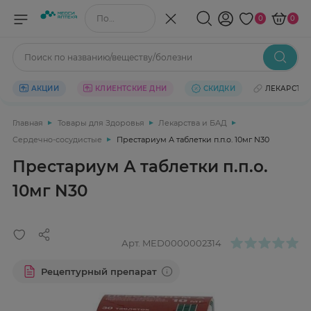
Поиск по названию/веществу
0
0
Поиск по названию/веществу/болезни
АКЦИИ
КЛИЕНТСКИЕ ДНИ
СКИДКИ
ЛЕКАРСТВ
Главная
Товары для Здоровья
Лекарства и БАД
Сердечно-сосудистые
Престариум А таблетки п.п.о. 10мг N30
Престариум А таблетки п.п.о.
10мг N30
Арт.
MED0000002314
Рецептурный препарат