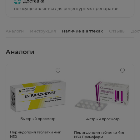
Доставка
не осуществляется для рецептурных препаратов
Аналоги
Инструкция
Наличие в аптеках
Отзывы
Дос
Аналоги
Быстрый просмотр
Быстрый просмотр
Периндоприл таблетки 4мг
Периндоприл таблетки 4мг
N30
N30 Пранафарм