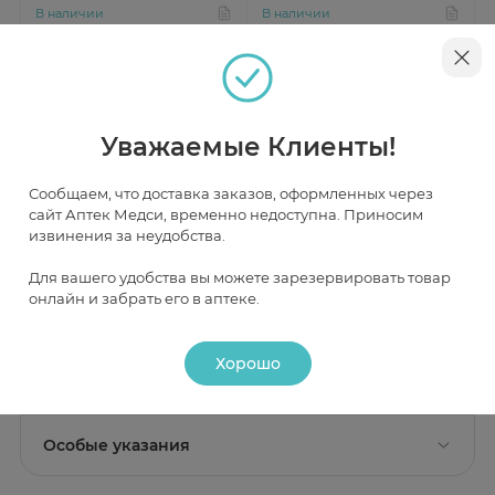
В наличии
В наличии
от 169 ₽
от 165 ₽
Уважаемые Клиенты!
Инструкция
Сообщаем, что доставка заказов, оформленных через
сайт Аптек Медси, временно недоступна. Приносим
извинения за неудобства.
Описание
Для вашего удобства вы можете зарезервировать товар
онлайн и забрать его в аптеке.
Действие
Состав
Хорошо
Активные вещества:
периндоприла эрбумин 4 мг;
Фармакологическое действие
Применение
Перинева - кардиопротективное, вазодилатирующее,
Вспомогательные вещества:
кальция хлорида
гипотензивное.
Показание к применению
гексагидрат; лактозы моногидрат; кросповидон; МКЦ;
Особые указания
артериальная гипертензия;
кремния диоксид коллоидный; магния стеарат
Фармакодинамика
хроническая сердечная недостаточность;
Стабильная ИБС.
При развитии эпизода
Условия и сроки хранения