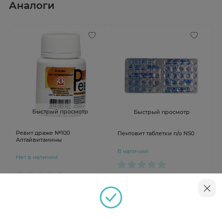
Аналоги
Быстрый просмотр
Быстрый просмотр
Ревит драже №100
Пентовит таблетки п/о N50
Алтайвитамины
В наличии
Нет в наличии
от 358 ₽