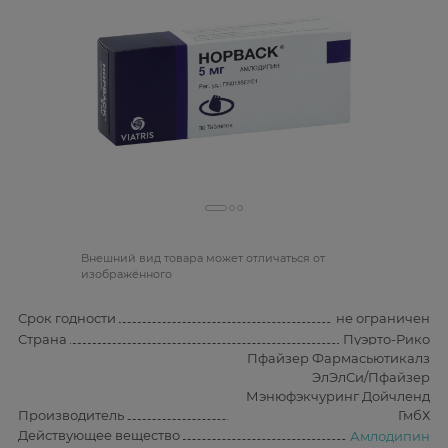
Bнешний вид товара может отличаться от
изображённого
Срок годности
не ограничен
Страна
Пуэрто-Рико
Пфайзер Фармасьютикалз
ЭлЭлСи/Пфайзер
Мэнюфэкчуринг Дойчленд
Производитель
ГмбХ
Действующее вещество
Амлодипин