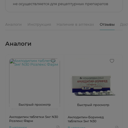
не осуществляется для рецептурных препаратов
Аналоги
Инструкция
Наличие в аптеках
Отзывы
Дос
Аналоги
Быстрый просмотр
Быстрый просмотр
Амлодипин таблетки 5мг N30
Амлодипин-Боримед
Розлекс Фарм
таблетки 5мг N30
В наличии
В наличии