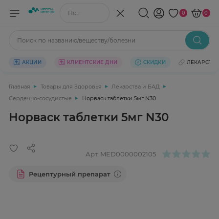
Поиск по названию/веществу
0
0
Поиск по названию/веществу/болезни
АКЦИИ
КЛИЕНТСКИЕ ДНИ
СКИДКИ
ЛЕКАРСТВ
Главная
Товары для Здоровья
Лекарства и БАД
Сердечно-сосудистые
Норваск таблетки 5мг N30
Норваск таблетки 5мг N30
Арт.
MED0000002105
Рецептурный препарат