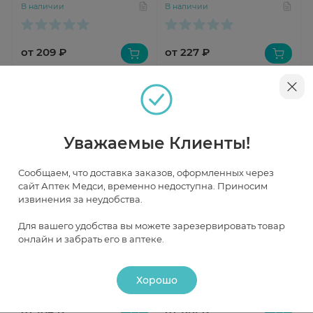
В наличии
В наличии
от 209 ₽
от 227 ₽
Уважаемые Клиенты!
Сообщаем, что доставка заказов, оформленных через
сайт Аптек Медси, временно недоступна. Приносим
извинения за неудобства.
Быстрый просмотр
Быстрый просмотр
Для вашего удобства вы можете зарезервировать товар
онлайн и забрать его в аптеке.
Амлодипин Медисорб
Амлодипин Алкалоид
таблетки 5мг N60
таблетки 5мг N30
В наличии
В наличии
Хорошо
от 106 ₽
от 144 ₽