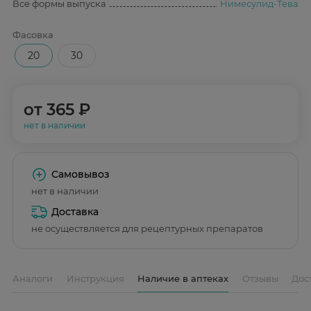
Все формы выпуска
Нимесулид-Тева
Фасовка
20
30
от
365 ₽
нет в наличии
Самовывоз
нет в наличии
Доставка
не осуществляется для рецептурных препаратов
Аналоги
Инструкция
Наличие в аптеках
Отзывы
Дос