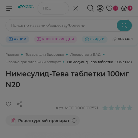
Поиск по названию/веществу
0
0
Поиск по названию/веществу/болезни
АКЦИИ
КЛИЕНТСКИЕ ДНИ
СКИДКИ
ЛЕКАРСТВ
Главная
Товары для Здоровья
Лекарства и БАД
Опорно-двигательный аппарат
Нимесулид-Тева таблетки 100мг N20
Нимесулид-Тева таблетки 100мг
N20
Арт.
MED0000012571
Рецептурный препарат