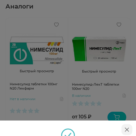
Аналоги
Быстрый просмотр
Быстрый просмотр
Нимесулид таблетки 100мг
Нимесулид-ЛекТ таблетки
N20 Лекфарм
100мг N20
В наличии
Нет в наличии
от 105 ₽