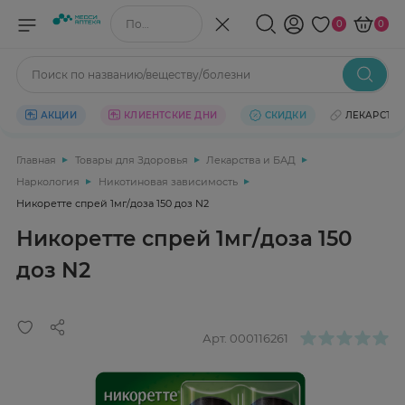
Поиск по названию/веществу
0
0
Поиск по названию/веществу/болезни
АКЦИИ
КЛИЕНТСКИЕ ДНИ
СКИДКИ
ЛЕКАРСТВ
Главная
Товары для Здоровья
Лекарства и БАД
Наркология
Никотиновая зависимость
Никоретте спрей 1мг/доза 150 доз N2
Никоретте спрей 1мг/доза 150
доз N2
Арт.
000116261