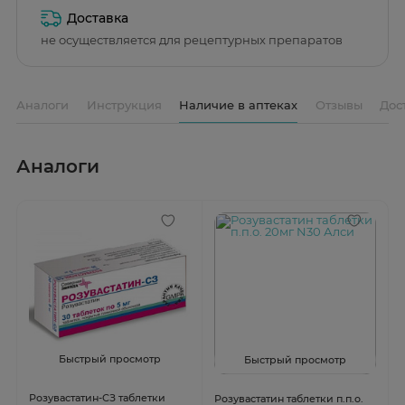
Доставка
не осуществляется для рецептурных препаратов
Аналоги
Инструкция
Наличие в аптеках
Отзывы
Дос
Аналоги
Быстрый просмотр
Быстрый просмотр
Розувастатин-СЗ таблетки
Розувастатин таблетки п.п.о.