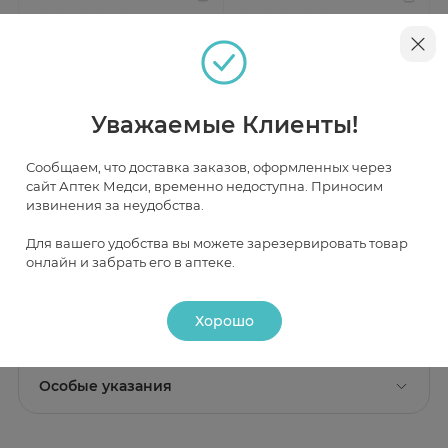
от 1 255 ₽
от 1 698 ₽
Уважаемые Клиенты!
Инструкция
Сообщаем, что доставка заказов, оформленных через
сайт Аптек Медси, временно недоступна. Приносим
извинения за неудобства.
Описание
Для вашего удобства вы можете зарезервировать товар
онлайн и забрать его в аптеке.
Действие
Состав
Активные вещества:
ирбесартан 300 мг,
Хорошо
Фармакологическое действие
Применение
гидрохлоротиазид 12.5 мг.
Коапровель оказывает гипотензивное действие.
Показание к применению
Вспомогательные вещества:
целлюлоза
Особые указания
Артериальная гипертензия.
микрокристаллическая, натрия кроскармеллоза,
лактозы моногидрат, магния стеарат, кремния
Риск развития выраженного снижения АД
Противопоказания
диоксид коллоидный гидратированный, крахмал
увеличивается на фоне снижение ОЦК и