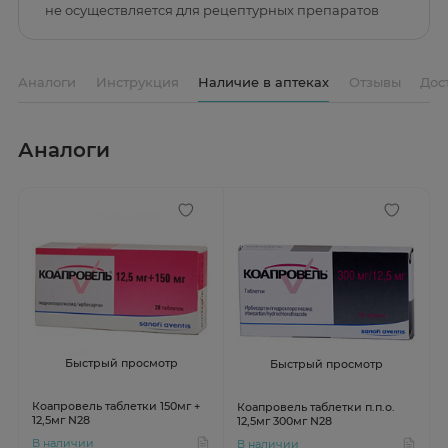
не осуществляется для рецептурных препаратов
Аналоги
Инструкция
Наличие в аптеках
Отзывы
Дос
Аналоги
Быстрый просмотр
Быстрый просмотр
Коапровель таблетки 150мг +
Коапровель таблетки п.п.о.
12,5мг N28
12,5мг 300мг N28
В наличии
В наличии