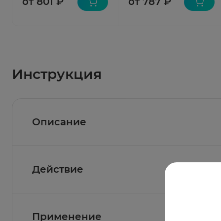
от 801 ₽
от 787 ₽
Инструкция
Описание
Действие
Состав
Активное вещество: пропионат 500 мкг.
восстановление
Условия и сроки хранения
Применение