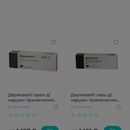
Дермовейт крем д/
Дермовейт мазь д/
наружн применения
наружн применения
0,05% 25г N1 туба
0,05% 25г N1 туба
В наличии
В наличии