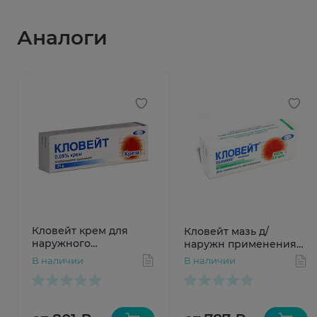
Аналоги
Кловейт крем для
Кловейт мазь д/
наружного
наружн применения
применения 0,05% 25г
0,05% 25г N1 туба
В наличии
В наличии
N1