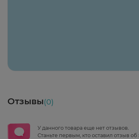
Заказать здесь
Х2
Максавит
2 424 ₽
824 ₽
824 ₽
824 ₽
824 ₽
8
2-й Боткинский пр., 5, корп. 3
Пн-Пт 08:00 - 21:00
Сб,Вс 09:00-21:00
Выберите дату доставки
Весь заказ в наличии
сегодня
Заказать здесь
Доставка
Социалочка
Забрать весь заказ ~ 25 мая
Грузинский пер., 3А
Ежедневно 08:00 - 21:00
Отзывы
(0)
Заказать здесь
У данного товара еще нет отзывов.
Станьте первым, кто оставил отзыв об 