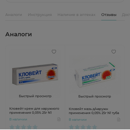
Аналоги
Инструкция
Наличие в аптеках
Отзывы
Дос
Аналоги
Быстрый просмотр
Быстрый просмотр
Кловейт крем для наружного
Кловейт мазь д/наружн
применения 0,05% 25г N1
применения 0,05% 25г N1 туба
В наличии
В наличии