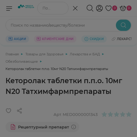
Поиск по названию/веществу
0
0
Поиск по названию/веществу/болезни
АКЦИИ
КЛИЕНТСКИЕ ДНИ
СКИДКИ
ЛЕКАРСТВ
Главная
Товары для Здоровья
Лекарства и БАД
Обезболивающие
Кеторолак таблетки п.п.о. 10мг N20 Татхимфармпрепараты
Кеторолак таблетки п.п.о. 10мг
N20 Татхимфармпрепараты
Арт.
MED0000001343
Рецептурный препарат