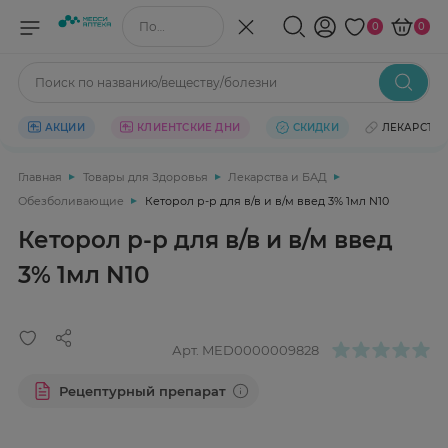
Поиск по названию/веществу
0
0
Поиск по названию/веществу/болезни
АКЦИИ
КЛИЕНТСКИЕ ДНИ
СКИДКИ
ЛЕКАРСТВ
Главная
Товары для Здоровья
Лекарства и БАД
Обезболивающие
Кеторол р-р для в/в и в/м введ 3% 1мл N10
Кеторол р-р для в/в и в/м введ
3% 1мл N10
Арт.
MED0000009828
Рецептурный препарат