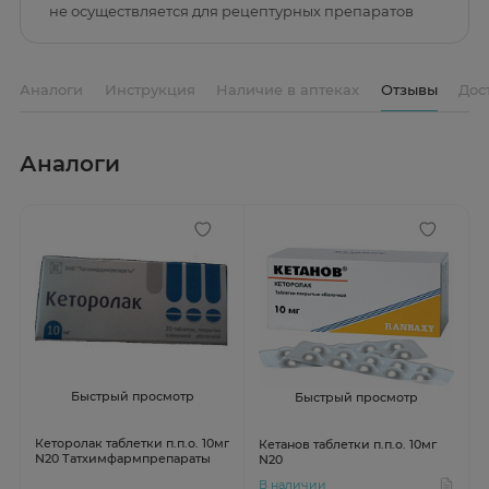
не осуществляется для рецептурных препаратов
Аналоги
Инструкция
Наличие в аптеках
Отзывы
Дос
Аналоги
Быстрый просмотр
Быстрый просмотр
Кеторолак таблетки п.п.о. 10мг
Кетанов таблетки п.п.о. 10мг
N20 Татхимфармпрепараты
N20
В наличии