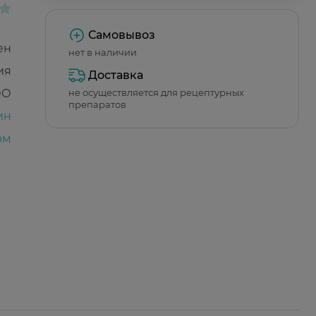
Самовывоз
ен
нет в наличии
ия
Доставка
ОО
не осуществляется для рецептурных
препаратов
ин
рм