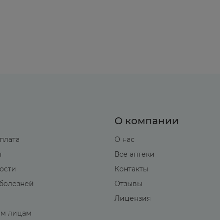
е, сыпь в месте аппликации.
 применением суппозитория рекомендуется освободи
зав ее при помощи ножниц или вскрыв ее руками, по
 проход заостренным концом, по возможности глубо
рисесть; можно вводить лежа на боку.
и;
детям (старше 14 лет)
1 раз в сутки;
.
О компании
оплата
О нас
т
Все аптеки
 боль, головокружение, нарушение памяти, дезориен
вости
Контакты
болезней
Отзывы
иализ неэффективен.
Лицензия
м лицам