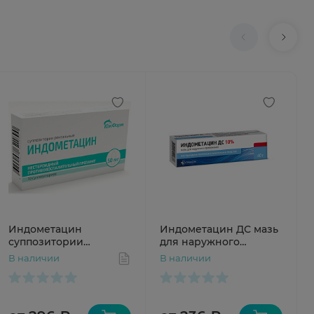
Индометацин
Индометацин ДС мазь
суппозитории
для наружного
ректальные 50мг N10
применения 10% 40г
В наличии
В наличии
ЮжФарм
ВетПром