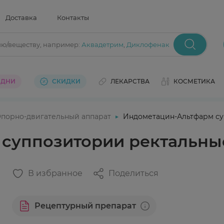
Доставка
Контакты
ию/веществу
, например:
Аквадетрим
,
Диклофенак
 ДНИ
СКИДКИ
ЛЕКАРСТВА
КОСМЕТИКА
порно-двигательный аппарат
Индометацин-Альтфарм су
суппозитории ректальные
В избранное
Поделиться
Рецептурный препарат