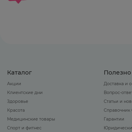
При наружном применении:
зуд, покраснени
Рекомендации по применению
Ректально (вводит в прямую кишку). Перед
суппозиторий от контурной упаковки, разре
упаковки, и введите суппозиторий в задний
суппозитория рекомендуется нагнуться или п
Суппозитории 50 мг
взрослым
1-3 раза в сутк
Суппозитории 100 мг - 1 раз в сутки;
Во время приступа подагры до 200 мг в сутки
Каталог
Полезно
Применять рекомендуется на ночь.
Акции
Доставка и 
Передозировка
Клиентские дни
Вопрос-отве
Симптомы:
тошнота, рвота, сильная головная
Здоровье
Статьи и но
онемение конечностей, судороги.
Красота
Справочник 
Лечение:
симптоматическая терапия. Гемод
Медицинские товары
Гарантии
Спорт и фитнес
Юридически