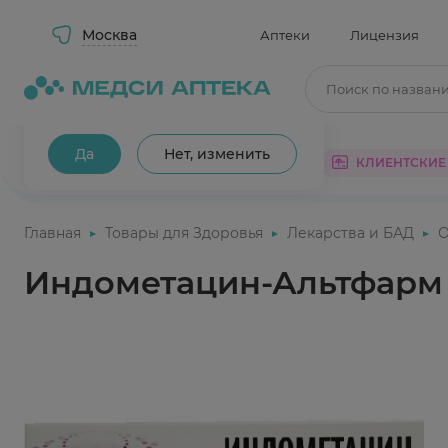
Москва
Аптеки
Лицензия
Поиск по назван
Ваш город Москва?
Да
Нет, изменить
КАТАЛОГ
АКЦИИ
КЛИЕНТСКИЕ
Главная
Товары для Здоровья
Лекарства и БАД
О
Индометацин-Альтфарм 