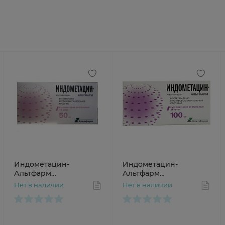
Индометацин-
Индометацин-
Альтфарм
Альтфарм
суппозитории
суппозитории
Нет в наличии
Нет в наличии
ректальные 50мг N10
ректальные 100мг N10