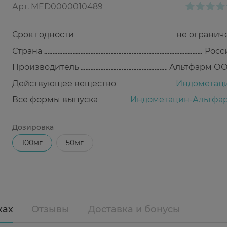
Арт.
MED0000010489
Срок годности
не огранич
Страна
Росс
Производитель
Альтфарм О
Действующее вещество
Индометац
Все формы выпуска
Индометацин-Альтфа
Дозировка
100мг
50мг
ках
Отзывы
Доставка и бонусы