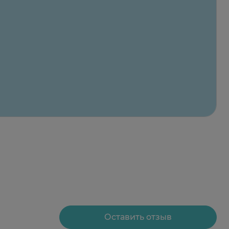
ическая и гемолитическая анемия,
итальные и периорбитальные боли, тиннит,
стициальный нефрит, нарушения функции
отечение, увеличение и напряженность
сса; при ректальном применении возможны
Оставить отзыв