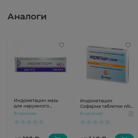
Аналоги
Индометацин мазь
Индометацин
для наружного
Софарма таблетки п/о
применения 10% 40г
25мг N30
В наличии
В наличии
Борисовский