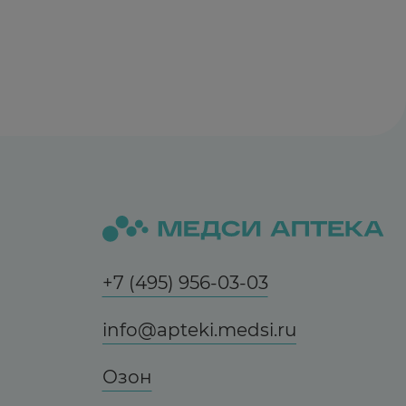
ть кишечник. Вымойте руки, освободите
тянув в разные концы края контурной
ко. Для более удобного применения
+7 (495) 956-03-03
тация. В тяжелых случаях парестезии,
info@apteki.medsi.ru
Озон