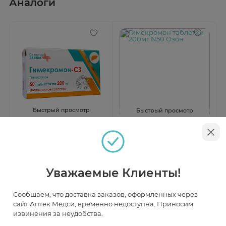
Аналоги
Быстрый просмотр
Быстрый просмотр
Гимекромон-СЗ таблетки
Гимекромон таблетки 200мг
200мг N50
N50 Озон
В наличии
Под заказ
Уважаемые Клиенты!
от 575 ₽
от 1 073 ₽
Сообщаем, что доставка заказов, оформленных через
сайт Аптек Медси, временно недоступна. Приносим
извинения за неудобства.