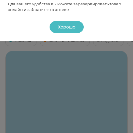
Для вашего удобства вы можете зарезервировать товар
Наличие и цена товара в аптеках
онлайн и забрать его в аптеке.
Хорошо
Москва
В НАЛИЧИИ
ЧАСТИЧНО В НАЛИЧИИ
ПОД ЗАКАЗ