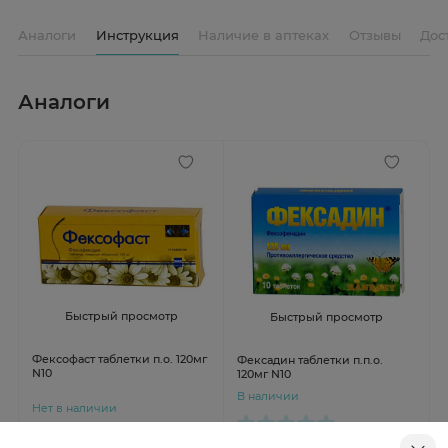
Аналоги
Инструкция
Наличие в аптеках
Отзывы
Дос
Аналоги
Быстрый просмотр
Быстрый просмотр
Фексофаст таблетки п.о. 120мг
Фексадин таблетки п.п.о.
N10
120мг N10
В наличии
Нет в наличии