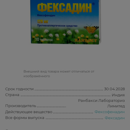
Bнешний вид товара может отличаться от
изображённого
Срок годности
30.04.2028
Страна
Индия
Ранбакси Лабораториз
Производитель
Лимитед
Действующее вещество
Фексофенадин
Все формы выпуска
Фексадин