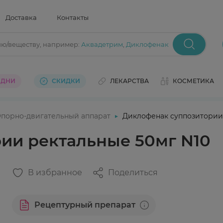
Доставка
Контакты
ию/веществу
, например:
Аквадетрим
,
Диклофенак
 ДНИ
СКИДКИ
ЛЕКАРСТВА
КОСМЕТИКА
порно-двигательный аппарат
Диклофенак суппозитории
ии ректальные 50мг N10
В избранное
Поделиться
Рецептурный препарат