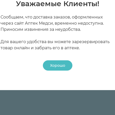
тельное средство (НПВС). Оказывает противовоспал
Уважаемые Клиенты!
мент ЦОГ в каскаде метаболизма арахидоновой кис
 при температуре не выше 25 С. Хранить в местах не
Сообщаем, что доставка заказов, оформленных
овоспалительное и анальгезирующее действие. Уме
алениями дегенеративные формы ревматизма:
через сайт Аптек Медси, временно недоступна.
 движении), уменьшает утреннюю скованность и припух
Приносим извинения за неудобства.
ерева);
теках
Для вашего удобства вы можете зарезервировать
товар онлайн и забрать его в аптеке.
индром, люмбаго (прострел), ишиас;
Хорошо
РАБОТАЮТ СЕЙЧАС
КРУГЛОСУТОЧНЫЕ
равм или оперативных вмешательств.
состояния.
 неясного генеза;
ерстной кишки;
я кишечника в фазе обострения ;