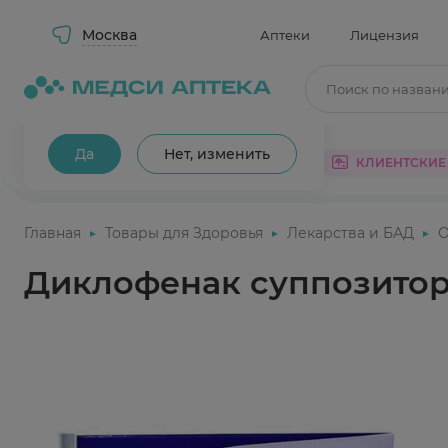
Москва
Аптеки
Лицензия
Поиск по назван
Ваш город Москва?
Да
Нет, изменить
КАТАЛОГ
АКЦИИ
КЛИЕНТСКИЕ
Главная
Товары для Здоровья
Лекарства и БАД
О
Диклофенак суппозитор