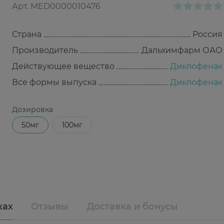
Арт.
MED0000010476
Страна
Россия
Производитель
Дальхимфарм ОАО
Действующее вещество
Диклофенак
Все формы выпуска
Диклофенак
Дозировка
50мг
100мг
ках
Отзывы
Доставка и бонусы