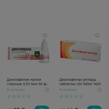
Диклофенак капли
Диклофенак ретард
глазные 0,1% 5мл N1 фл
таблетки п/о 100мг N20
МЭЗ
В наличии
В наличии