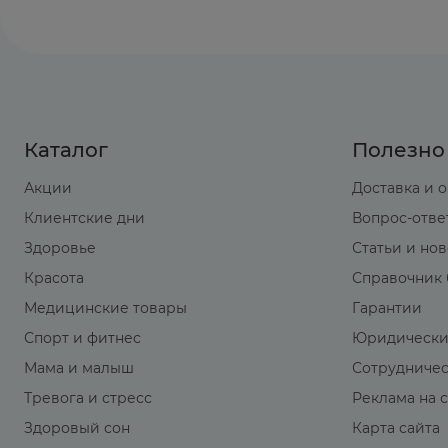
требуется контроль концентрации глюкозы в
При применении метотрексата в течение 24
усиление его токсического действия.
При одновременном применении с антикоаг
Рекомендации по применению
Ректально.
Взрослым:
100 мг 1 раз в сутки, по
Каталог
Полезно
Акции
Доставка и 
Максимальная суточная доза составляет 150 м
Клиентские дни
Вопрос-отве
Детям старше 12 лет:
50 мг 1-2 раза в сутки или
Здоровье
Статьи и но
Красота
Справочник 
Медицинские товары
Гарантии
Спорт и фитнес
Юридически
Мама и малыш
Сотрудниче
Тревога и стресс
Реклама на 
Здоровый сон
Карта сайта