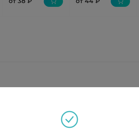
от 38 ₽
от 44 ₽
коль, аэросил, витепсол