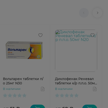
Вольтарен таблетки п/
Диклофенак Реневал
о 25мг N30
таблетки к/р п.п.о. 50мг
N20
В наличии
В наличии