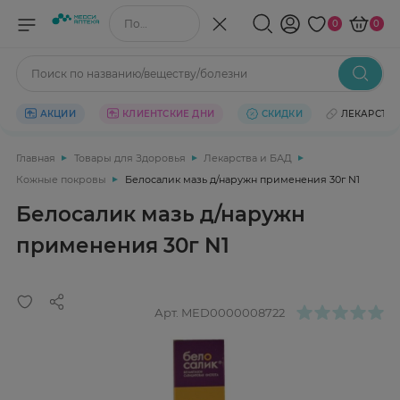
Поиск по названию/веществу
0
0
Поиск по названию/веществу/болезни
АКЦИИ
КЛИЕНТСКИЕ ДНИ
СКИДКИ
ЛЕКАРСТВ
Главная
Товары для Здоровья
Лекарства и БАД
Кожные покровы
Белосалик мазь д/наружн применения 30г N1
Белосалик мазь д/наружн
применения 30г N1
Арт.
MED0000008722