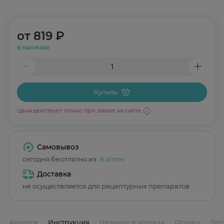
от
819 ₽
в наличии
Купить
Цена действует только при заказе на сайте
Самовывоз
сегодня бесплатно из
8 аптек
Доставка
не осуществляется для рецептурных препаратов
Аналоги
Инструкция
Наличие в аптеках
Отзывы
Дос