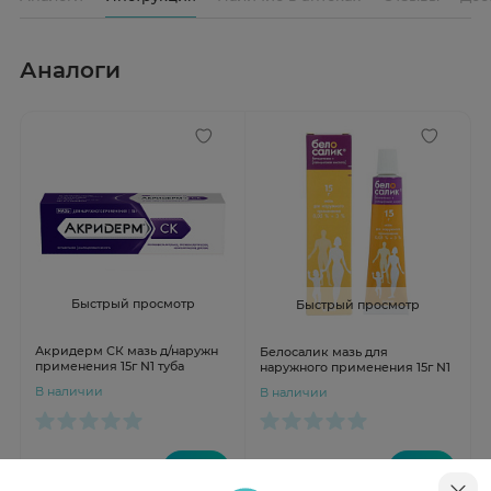
Аналоги
Быстрый просмотр
Быстрый просмотр
Акридерм СК мазь д/наружн
Белосалик мазь для
применения 15г N1 туба
наружного применения 15г N1
В наличии
В наличии
от 574 ₽
от 546 ₽