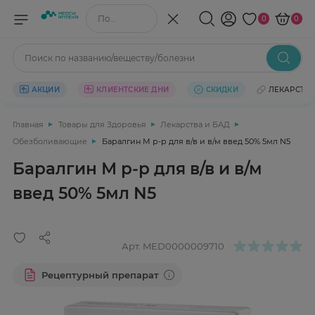
Поиск по названию/веществу
0
0
Поиск по названию/веществу/болезни
АКЦИИ
КЛИЕНТСКИЕ ДНИ
СКИДКИ
ЛЕКАРСТВ
Главная
Товары для Здоровья
Лекарства и БАД
Обезболивающие
Баралгин М р-р для в/в и в/м введ 50% 5мл N5
Баралгин М р-р для в/в и в/м
введ 50% 5мл N5
Арт.
MED0000009710
Рецептурный препарат