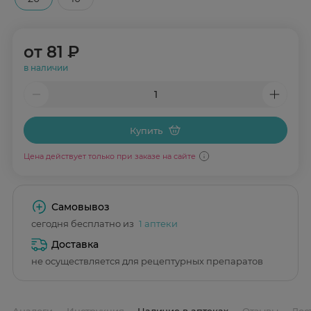
от
81 ₽
в наличии
Купить
Цена действует только при заказе на сайте
Самовывоз
сегодня бесплатно из
1 аптеки
Доставка
не осуществляется для рецептурных препаратов
Аналоги
Инструкция
Наличие в аптеках
Отзывы
Дос