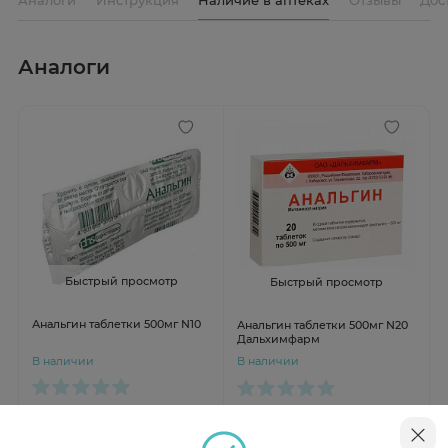
Аналоги
Быстрый просмотр
Быстрый просмотр
Анальгин таблетки 500мг N10
Анальгин таблетки 500мг N20
Дальхимфарм
В наличии
В наличии
от 47 ₽
от 90 ₽