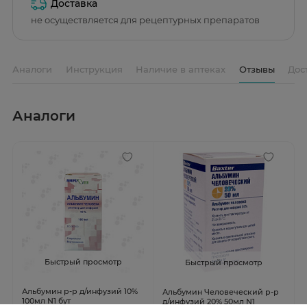
Доставка
не осуществляется для рецептурных препаратов
Аналоги
Инструкция
Наличие в аптеках
Отзывы
Дос
Аналоги
Быстрый просмотр
Быстрый просмотр
Альбумин р-р д/инфузий 10%
Альбумин Человеческий р-р
100мл N1 бут
д/инфузий 20% 50мл N1