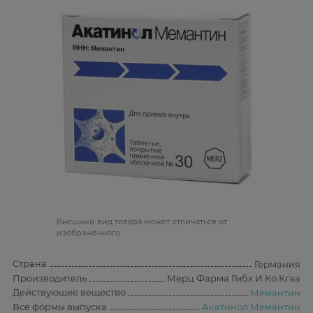
Bнешний вид товара может отличаться от
изображённого
Страна
Германия
Производитель
Мерц Фарма Гмбх И Ко.Кгаа
Действующее вещество
Мемантин
Все формы выпуска
Акатинол Мемантин