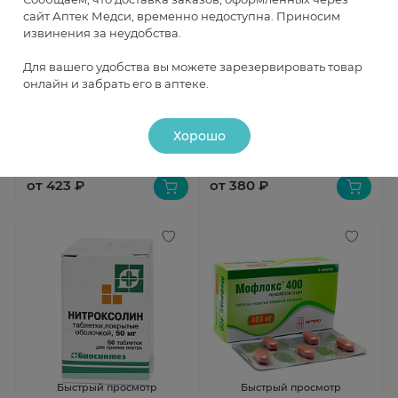
сайт Аптек Медси, временно недоступна. Приносим
извинения за неудобства.
Быстрый просмотр
Быстрый просмотр
Для вашего удобства вы можете зарезервировать товар
онлайн и забрать его в аптеке.
Ацилакт суппозитории
Фурацилин Авексима
вагинальные N10 Ланафарм
таблетки шипучие 20мг N20
В наличии
В наличии
Хорошо
от 423 ₽
от 380 ₽
Быстрый просмотр
Быстрый просмотр