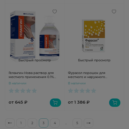
Быстрый просмотр
Быстрый просмотр
Гелангин Нова раствор для
Фурасол порошок для
местного применения 0.1%
местного и наружного
200мл
раствора 100мг пакет 1г N5
В наличии
В наличии
Олайнфарм
от 645 ₽
от 1 386 ₽
1
2
3
4
...
5