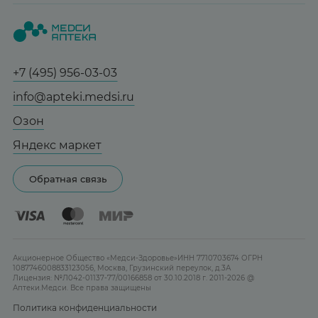
Вопрос-ответ
Красота
О нас
Статьи и новости
Медицинские товары
Все аптеки
Справочник болезней
Спорт и фитнес
Контакты
Гарантии
+7 (495) 956-03-03
Мама и малыш
Отзывы
Юридическим лицам
info@apteki.medsi.ru
Тревога и стресс
Лицензия
Сотрудничество
Здоровый сон
Озон
Реклама на сайте
Женская гигиена
Яндекс маркет
Карта сайта
Контактные линзы
Обратная связь
Бренды
Акционерное Общество «Медси-Здоровье»ИНН 7710703674 ОГРН
1087746008833123056, Москва, Грузинский переулок, д.3А
Лицензия: №Л042-01137-77/00166858 от 30.10.2018 г. 2011-2026 @
Аптеки.Медси. Все права защищены
Политика конфиденциальности