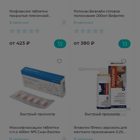
Мофлаксия таблетки
Ротокан Виалайн готовое
покрытые пленочной
полоскание 200мл Вифитех
оболочкой 400 мг №5
В наличии
В наличии
от 423 ₽
от 380 ₽
Быстрый просмотр
Быстрый просмотр
Моксифлоксацин таблетки
Гелангин Флекс аэрозоль для
п.п.о 400мг №5 Скан Биотек
местного применения 0.2%
40мл
В наличии
В наличии