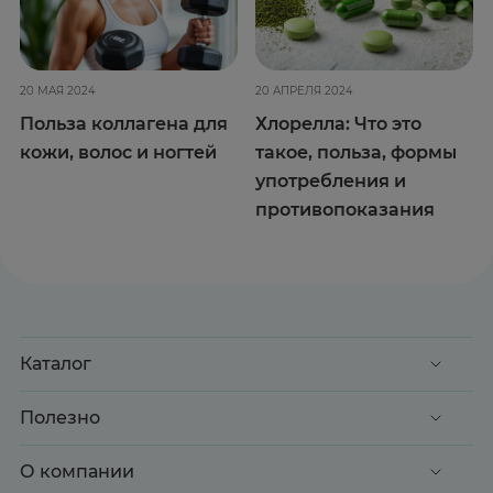
20 МАЯ 2024
20 АПРЕЛЯ 2024
Польза коллагена для
Хлорелла: Что это
кожи, волос и ногтей
такое, польза, формы
употребления и
противопоказания
Каталог
Акции
Полезно
Клиентские дни
Доставка и оплата
О компании
Здоровье