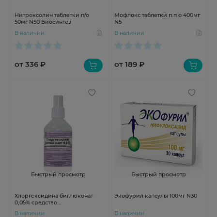
Нитроксолин таблетки п/о
Мофлокс таблетки п.п.о 400мг
50мг N50 Биосинтез
N5
В наличии
В наличии
от 336 ₽
от 189 ₽
Быстрый просмотр
Быстрый просмотр
Хлоргексидина биглюконат
Экофурил капсулы 100мг N30
0,05% средство
дезинфицирующее кожный
В наличии
В наличии
антисептик 100мл Флора