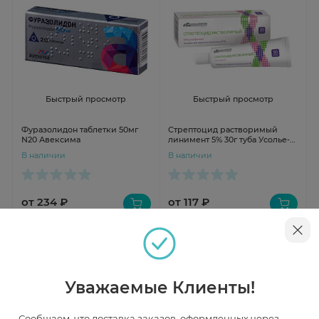
Быстрый просмотр
Быстрый просмотр
Фуразолидон таблетки 50мг
Стрептоцид растворимый
N20 Авексима
линимент 5% 30г туба Усолье-
Сибирский Хфк
В наличии
В наличии
от 234 ₽
от 117 ₽
Уважаемые Клиенты!
Сообщаем, что доставка заказов, оформленных через