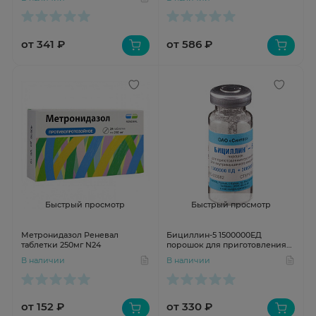
от 341 ₽
от 586 ₽
Быстрый просмотр
Быстрый просмотр
Метронидазол Реневал
Бициллин-5 1500000ЕД
таблетки 250мг N24
порошок для приготовления
суспензии для
В наличии
В наличии
внутримышечного введения
N1
от 152 ₽
от 330 ₽