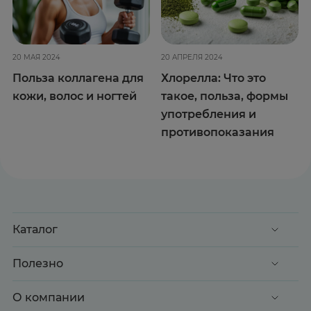
20 МАЯ 2024
20 АПРЕЛЯ 2024
Польза коллагена для
Хлорелла: Что это
кожи, волос и ногтей
такое, польза, формы
употребления и
противопоказания
Каталог
Акции
Полезно
Клиентские дни
Доставка и оплата
О компании
Здоровье