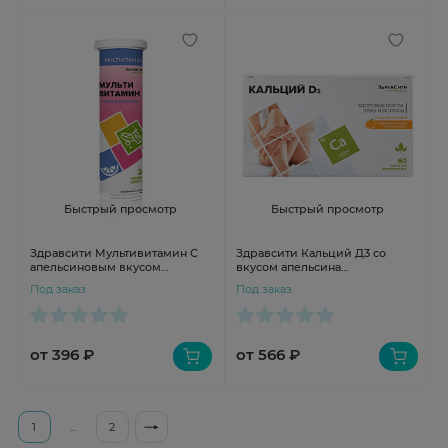
Быстрый просмотр
Быстрый просмотр
Здравсити Мультивитамин С
Здравсити Кальций Д3 со
апельсиновым вкусом
вкусом апельсина
шипучие таблетки 4г №20
жевательные таблетки 1500 мг
Под заказ
Под заказ
№60
от 396 ₽
от 566 ₽
1
...
2