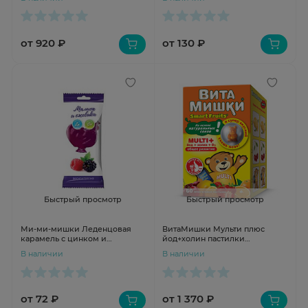
от 920 ₽
от 130 ₽
Быстрый просмотр
Быстрый просмотр
Ми-ми-мишки Леденцовая
ВитаМишки Мульти плюс
карамель с цинком и
йод+холин пастилки
витамином С петушок со
жевательные N60
В наличии
В наличии
вкусом малины и ежевики с 3
лет 17г
от 72 ₽
от 1 370 ₽