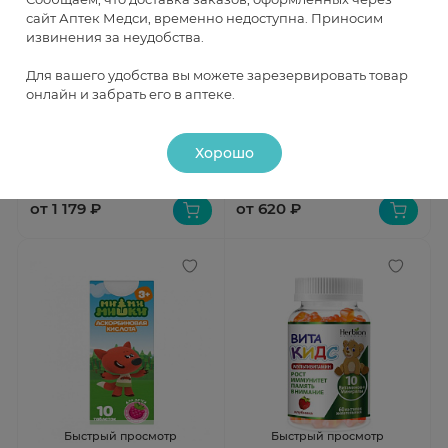
сайт Аптек Медси, временно недоступна. Приносим
извинения за неудобства.
Быстрый просмотр
Быстрый просмотр
Для вашего удобства вы можете зарезервировать товар
онлайн и забрать его в аптеке.
ВитаМишки Кальций плюс
ВитаМишки Фокус плюс
витамин Д пастилки
черника пастилки
жевательные 2,5 г N30
жевательные N60
В наличии
В наличии
Хорошо
от 1 179 ₽
от 620 ₽
Быстрый просмотр
Быстрый просмотр