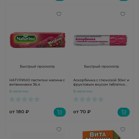
Быстрый просмотр
Быстрый просмотр
НАТУРИНО пастилки малина с
Аскорбинка с глюкозой 30мг и
витаминами 36,4
фруктовым вкусом таблетки
Малина 2,9г N14 крутка
В наличии
В наличии
Витатека
от 180 ₽
от 70 ₽