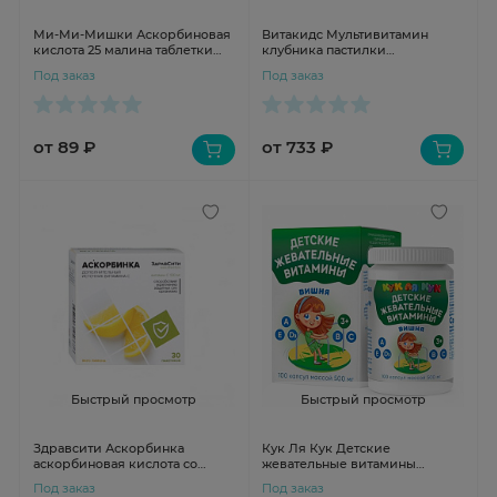
Ми-Ми-Мишки Аскорбиновая
Витакидс Мультивитамин
кислота 25 малина таблетки
клубника пастилки
770мг №10
жевательные 2г N60
Под заказ
Под заказ
от 89 ₽
от 733 ₽
Быстрый просмотр
Быстрый просмотр
Здравсити Аскорбинка
Кук Ля Кук Детские
аскорбиновая кислота со
жевательные витамины
вкусом лимона порошок в
капсулы со вкусом вишни
Под заказ
Под заказ
пакетах 500мг №30
500мг N100 3+