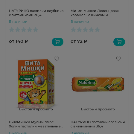
НАТУРИНО пастилки клубника
Ми-ми-мишки Леденцовая
с витаминами 36,4
карамель с цинком и
витамином С петушок со
В наличии
В наличии
вкусом клубники с 3 лет 17г
от 140 ₽
от 72 ₽
Быстрый просмотр
Быстрый просмотр
ВитаМишки Мульти плюс
НАТУРИНО пастилки апельсин
Холин пастилки жевательные
с витаминами 36,4
N30
В наличии
В наличии