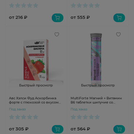
от 216 ₽
от 555 ₽
Быстрый просмотр
Быстрый просмотр
Авс Хэлси Фуд Аскорбинка
MultiForte Магний + Витамин
форте с глюкозой со вкусом
В6 таблетки шипучие со
клубники таблетки 0,58г №70
вкусом лимона №20
Под заказ
Под заказ
от 305 ₽
от 564 ₽