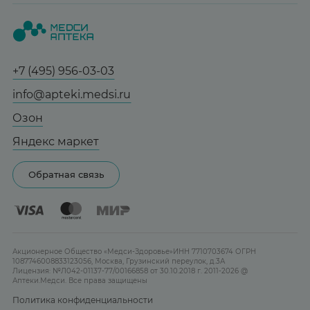
Вопрос-ответ
Красота
О нас
Статьи и новости
Медицинские товары
Все аптеки
Справочник болезней
Спорт и фитнес
Контакты
Гарантии
+7 (495) 956-03-03
Мама и малыш
Отзывы
Юридическим лицам
info@apteki.medsi.ru
Тревога и стресс
Лицензия
Сотрудничество
Здоровый сон
Озон
Реклама на сайте
Женская гигиена
Яндекс маркет
Карта сайта
Контактные линзы
Обратная связь
Бренды
Акционерное Общество «Медси-Здоровье»ИНН 7710703674 ОГРН
1087746008833123056, Москва, Грузинский переулок, д.3А
Лицензия: №Л042-01137-77/00166858 от 30.10.2018 г. 2011-2026 @
Аптеки.Медси. Все права защищены
Политика конфиденциальности