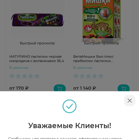
Быстрый просмотр
Быстрый просмотр
НАТУРИНО пастилки черная
ВитаМишки Био плюс
смородина с витаминами 36,4
пребиотик пастилки
жевательные N60
В наличии
В наличии
от 170 ₽
от 1 140 ₽
Уважаемые Клиенты!
Сообщаем, что доставка заказов, оформленных через