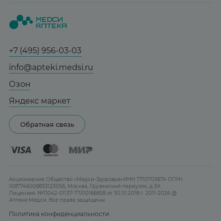
Вопрос-ответ
Красота
О нас
Статьи и новости
Медицинские товары
Все аптеки
Справочник болезней
Спорт и фитнес
Контакты
Гарантии
+7 (495) 956-03-03
Мама и малыш
Отзывы
Юридическим лицам
info@apteki.medsi.ru
Тревога и стресс
Лицензия
Сотрудничество
Здоровый сон
Озон
Реклама на сайте
Женская гигиена
Яндекс маркет
Карта сайта
Контактные линзы
Обратная связь
Бренды
Акционерное Общество «Медси-Здоровье»ИНН 7710703674 ОГРН
1087746008833123056, Москва, Грузинский переулок, д.3А
Лицензия: №Л042-01137-77/00166858 от 30.10.2018 г. 2011-2026 @
Аптеки.Медси. Все права защищены
Политика конфиденциальности