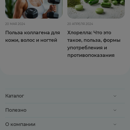
20 МАЯ 2024
20 АПРЕЛЯ 2024
Польза коллагена для
Хлорелла: Что это
кожи, волос и ногтей
такое, польза, формы
употребления и
противопоказания
Каталог
Акции
Полезно
Клиентские дни
Доставка и оплата
О компании
Здоровье