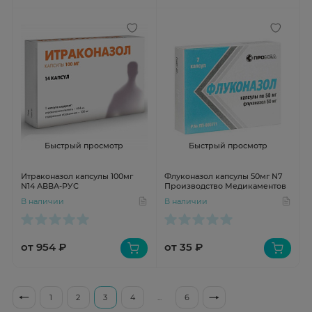
Быстрый просмотр
Быстрый просмотр
Итраконазол капсулы 100мг
Флуконазол капсулы 50мг N7
N14 АВВА-РУС
Производство Медикаментов
В наличии
В наличии
от 954 ₽
от 35 ₽
1
2
3
4
...
6