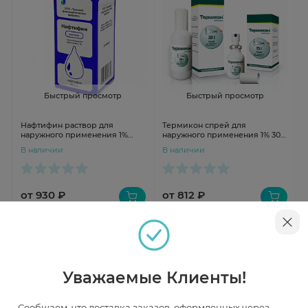
Быстрый просмотр
Быстрый просмотр
Нафтифин раствор для
Термикон спрей для
наружного применения 1%
наружного применения 1% 30г
20мл Тульская ФФ
N1
В наличии
В наличии
от 930 ₽
от 812 ₽
Уважаемые Клиенты!
Сообщаем, что доставка заказов, оформленных через