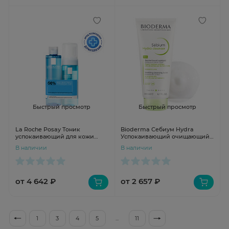
Быстрый просмотр
Быстрый просмотр
La Roche Posay Тоник
Bioderma Себиум Hydra
успокаивающий для кожи
Успокаивающий очищающий
лица и глаз Soothing Lotion
бальзам 200мл
В наличии
В наличии
200мл + пенка мицеллярная
150мл
от 4 642 ₽
от 2 657 ₽
1
3
4
5
...
11