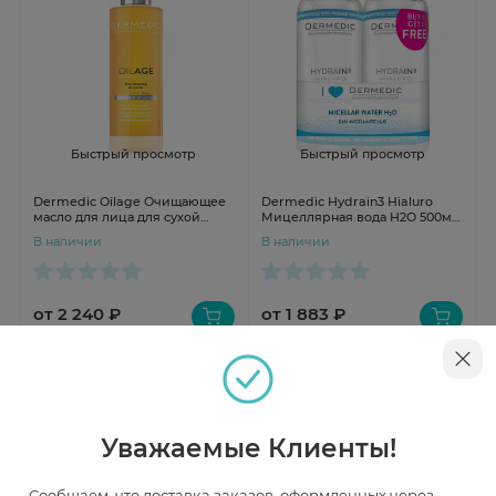
Быстрый просмотр
Быстрый просмотр
Dermedic Oilage Очищающее
Dermedic Hydrain3 Hialuro
масло для лица для сухой
Мицеллярная вода H2O 500мл
кожи 200мл
х2 шт ДУОПАК
В наличии
В наличии
от 2 240 ₽
от 1 883 ₽
Уважаемые Клиенты!
Сообщаем, что доставка заказов, оформленных через