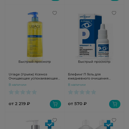
Быстрый просмотр
Быстрый просмотр
Uriage (Урьяж) Ксемоз
Блефинг П Гель для
Очищающее успокаивающее
ежедневного очищения
масло 500 мл
поверхности век и ресниц
В наличии
В наличии
15мл
от 2 219 ₽
от 570 ₽