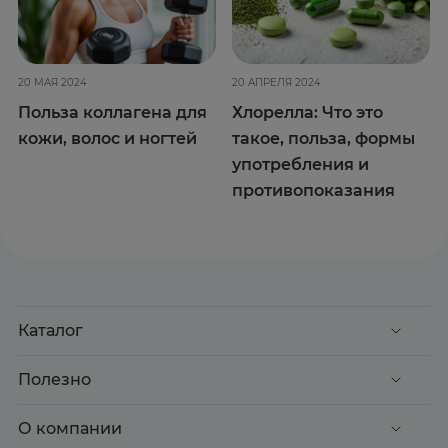
20 МАЯ 2024
20 АПРЕЛЯ 2024
Польза коллагена для
Хлорелла: Что это
кожи, волос и ногтей
такое, польза, формы
употребления и
противопоказания
Каталог
Акции
Полезно
Клиентские дни
Доставка и оплата
О компании
Здоровье