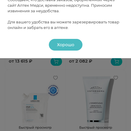
сайт Аптек Медси, временно недоступна. Приносим
извинения за неудобства.
Быстрый просмотр
Быстрый просмотр
Для вашего удобства вы можете зарезервировать товар
онлайн и забрать его в аптеке.
Yukinohada (Юкинохада)
Bioderma Sebium Гель для
Эксклюзивный очищающий
умывания жирной и
бальзам для лица 80г
проблемной кожи лиц 200 мл
В наличии
В наличии
помпа
Хорошо
от 13 615 ₽
от 2 082 ₽
Быстрый просмотр
Быстрый просмотр