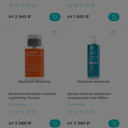
от 2 943 ₽
от 1 620 ₽
Быстрый просмотр
Быстрый просмотр
Sesderma Sensyses Cleanser
Дюкрэ (Ducray) Керакнил
Lightening Лосьон
очищающий гель 400мл
липосомальный для снятия
В наличии
В наличии
макияжа для
пигментированной и тусклой
кожи 200мл
от 3 060 ₽
от 2 360 ₽