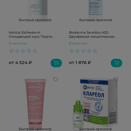
Быстрый просмотр
Быстрый просмотр
Institut Esthederm
Bioderma Sensibiо H2O
Очищающий мусс Пюрте
Двухфазное мицеллярное
150мл
средство для очищения глаз и
В наличии
В наличии
губ 125 мл
от 4 524 ₽
от 1 876 ₽
Быстрый просмотр
Быстрый просмотр