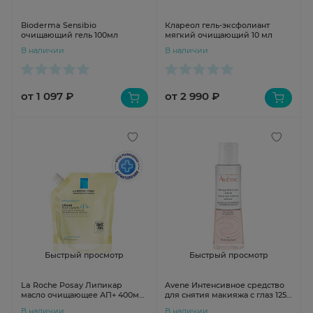
Bioderma Sensibio
Клареол гель-эксфолиант
очищающий гель 100мл
мягкий очищающий 10 мл
В наличии
В наличии
от 1 097 ₽
от 2 990 ₽
Быстрый просмотр
Быстрый просмотр
La Roche Posay Липикар
Avene Интенсивное средство
масло очищающее АП+ 400мл
для снятия макияжа с глаз 125
сменный блок
мл
В наличии
В наличии