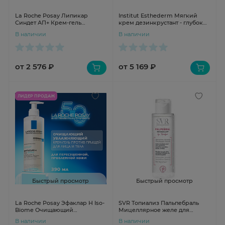
La Roche Posay Липикар
Institut Esthederm Мягкий
Синдет АП+ Крем-гель
крем дезинкрустант - глубокое
очищающий для лица и тела
очищение 75мл
В наличии
В наличии
для сухой и атопичной кожи
сменный блок 400мл
от 2 576 ₽
от 5 169 ₽
ЛИДЕР ПРОДАЖ
Быстрый просмотр
Быстрый просмотр
La Roche Posay Эфаклар Н Iso-
SVR Топиализ Пальпебраль
Biome Очищающий
Мицеллярное желе для
успокаивающий крем-гель
снятия макияжа с глаз 125мл
В наличии
В наличии
против несовершенств 390мг