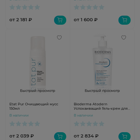
от 2 181 ₽
от 1 600 ₽
Быстрый просмотр
Быстрый просмотр
Etat Pur Очищающий мусс
Bioderma Atodern
150мл
Успокаиващий Гель-крем для
сухой, раздраженной и
В наличии
В наличии
атопичной кожи лица и тела
500 мл
от 2 039 ₽
от 2 834 ₽