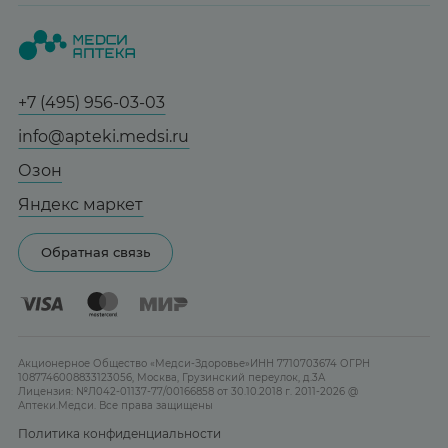
Вопрос-ответ
Красота
О нас
Статьи и новости
Медицинские товары
Все аптеки
Справочник болезней
Спорт и фитнес
Контакты
Гарантии
+7 (495) 956-03-03
Мама и малыш
Отзывы
Юридическим лицам
info@apteki.medsi.ru
Тревога и стресс
Лицензия
Сотрудничество
Здоровый сон
Озон
Реклама на сайте
Женская гигиена
Яндекс маркет
Карта сайта
Контактные линзы
Обратная связь
Бренды
Акционерное Общество «Медси-Здоровье»ИНН 7710703674 ОГРН
1087746008833123056, Москва, Грузинский переулок, д.3А
Лицензия: №Л042-01137-77/00166858 от 30.10.2018 г. 2011-2026 @
Аптеки.Медси. Все права защищены
Политика конфиденциальности