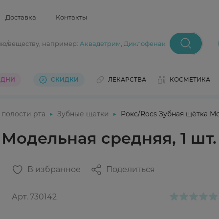
Доставка
Контакты
ию/веществу
, например:
Аквадетрим
,
Диклофенак
 ДНИ
СКИДКИ
ЛЕКАРСТВА
КОСМЕТИКА
 полости рта
Зубные щетки
Рокс/Rocs Зубная щётка Мо
 Модельная средняя, 1 шт.
В избранное
Поделиться
Арт.
730142