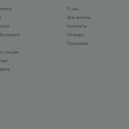
оплата
О нас
т
Все аптеки
вости
Контакты
болезней
Отзывы
Лицензия
м лицам
ство
сайте