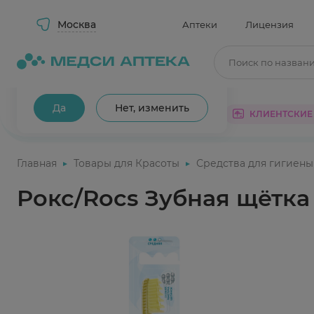
Москва
Аптеки
Лицензия
Поиск по назван
Ваш город Москва?
Да
Нет, изменить
КАТАЛОГ
АКЦИИ
КЛИЕНТСКИЕ
Главная
Товары для Красоты
Средства для гигиены
Рокс/Rocs Зубная щётка