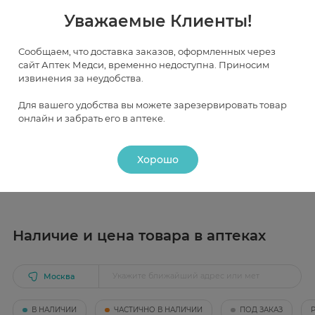
Уважаемые Клиенты!
Инструкция
Сообщаем, что доставка заказов, оформленных через
сайт Аптек Медси, временно недоступна. Приносим
извинения за неудобства.
Описание
Для вашего удобства вы можете зарезервировать товар
онлайн и забрать его в аптеке.
Действие
Условия и сроки хранения
Фармакологическое действие
В прохладном, защищенном от света месте. Срок
Хорошо
Применение
годности: 3 года.
Стимулирует неспецифическую резистентность
организма, обмен веществ и энергии.
Показание к применению
Гипотония, слабость, переутомление, неврастения.
Наличие и цена товара в аптеках
Рекомендации по применению
Внутрь — по 15–25 капель 3 раза в день.
Москва
В НАЛИЧИИ
ЧАСТИЧНО В НАЛИЧИИ
ПОД ЗАКАЗ