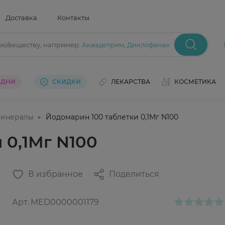
Доставка
Контакты
ию/веществу
, например:
Аквадетрим
,
Диклофенак
 ДНИ
СКИДКИ
ЛЕКАРСТВА
КОСМЕТИКА
инералы
Йодомарин 100 таблетки 0,1Мг N100
 0,1Мг N100
В избранное
Поделиться
Арт.
MED0000001179