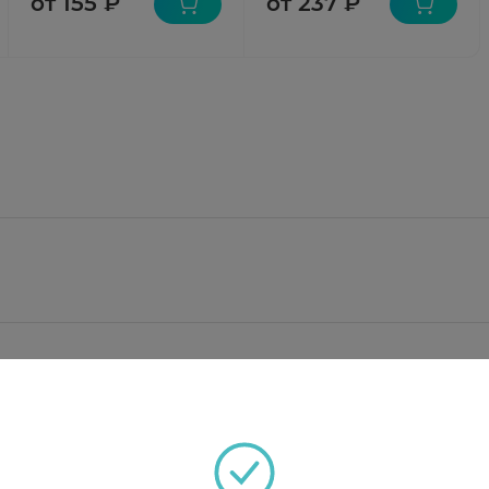
от 155 ₽
от 237 ₽
 соответствует содержанию йода 100 мкг.
ат - 75,119 мг, магния карбонат основной - 28,25 мг,