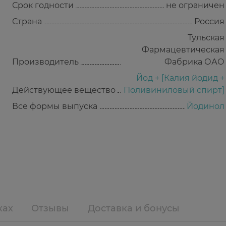
Срок годности
не ограничен
Страна
Россия
Тульская
Фармацевтическая
Производитель
Фабрика ОАО
Йод + [Калия йодид +
Действующее вещество
Поливиниловый спирт]
Все формы выпуска
Йодинол
ках
Отзывы
Доставка и бонусы