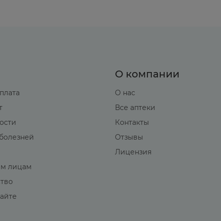
О компании
оплата
О нас
т
Все аптеки
вости
Контакты
болезней
Отзывы
Лицензия
м лицам
ство
сайте