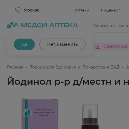
Москва
Аптеки
Лицензия
Поиск по назван
Ваш город Москва?
Да
Нет, изменить
КАТАЛОГ
АКЦИИ
КЛИЕНТСКИЕ
Главная
Товары для Здоровья
Лекарства и БАД
А
Йодинол р-р д/местн и