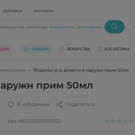
Доставка
Контакты
ию/веществу
, например:
Аквадетрим
,
Диклофенак
 ДНИ
СКИДКИ
ЛЕКАРСТВА
КОСМЕТИКА
нтисептики
Йодинол р-р д/местн и наружн прим 50мл
 наружн прим 50мл
В избранное
Поделиться
Арт.
MED0000010055