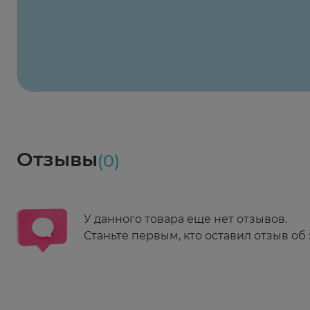
2 424 ₽
824 ₽
824 ₽
824 ₽
824 ₽
8
2-й Боткинский пр., 5, корп. 3
Пн-Пт 08:00 - 21:00
Сб,Вс 09:00-21:00
Выберите дату доставки
Весь заказ в наличии
сегодня
Заказать здесь
Доставка
Социалочка
Забрать весь заказ ~ 25 мая
Грузинский пер., 3А
Ежедневно 08:00 - 21:00
Отзывы
(0)
Заказать здесь
У данного товара еще нет отзывов.
Станьте первым, кто оставил отзыв об 