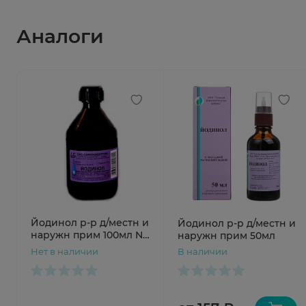
Аналоги
Йодинол р-р д/местн и
Йодинол р-р д/местн и
наружн прим 100мл N1
наружн прим 50мл
фл стек
Нет в наличии
В наличии