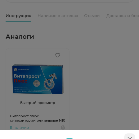
Инструкция
Наличие в аптеках
Отзывы
Доставка и бо
Аналоги
Быстрый просмотр
Витапрост плюс
суппозитории ректальные N10
В наличии