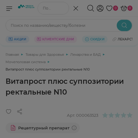
Поиск по названию/веществу
0
0
Поиск по названию/веществу/болезни
АКЦИИ
КЛИЕНТСКИЕ ДНИ
СКИДКИ
ЛЕКАРСТВ
Главная
Товары для Здоровья
Лекарства и БАД
Мочеполовая система
Витапрост плюс суппозитории ректальные N10
Витапрост плюс суппозитории
ректальные N10
Арт.
000063523
Рецептурный препарат