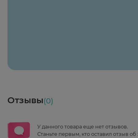
Заказать здесь
Х2
Максавит
2 424 ₽
824 ₽
824 ₽
824 ₽
824 ₽
8
2-й Боткинский пр., 5, корп. 3
Пн-Пт 08:00 - 21:00
Сб,Вс 09:00-21:00
Выберите дату доставки
Весь заказ в наличии
сегодня
Заказать здесь
Доставка
Социалочка
Забрать весь заказ ~ 25 мая
Грузинский пер., 3А
Ежедневно 08:00 - 21:00
Отзывы
(0)
Заказать здесь
У данного товара еще нет отзывов.
Станьте первым, кто оставил отзыв об 