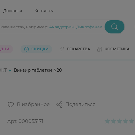
Доставка
Контакты
ию/веществу
, например:
Аквадетрим
,
Диклофенак
 ДНИ
СКИДКИ
ЛЕКАРСТВА
КОСМЕТИКА
ЖКТ
Викаир таблетки N20
В избранное
Поделиться
Арт.
000053171