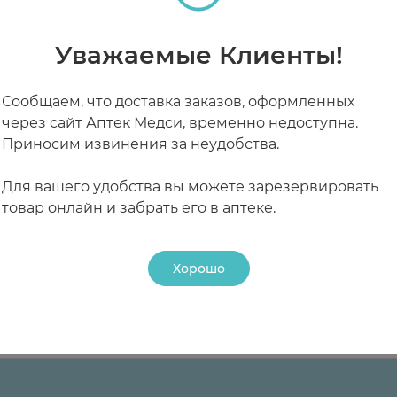
ньшает активность пепсина. Висмута нитрат образуе
та месте при температуре не выше 25°С. Срок годнос
бактерицидное, репаративное действие. Входящие в
льным действием, способствуют улучшению пассажа
Уважаемые Клиенты!
стной кишки, гиперацидный гастрит.
Сообщаем, что доставка заказов, оформленных
через сайт Аптек Медси, временно недоступна.
 с язвенной болезнью в сочетании с хроническим а
Приносим извинения за неудобства.
Для вашего удобства вы можете зарезервировать
теках
окаторов гистаминовых Н2-рецепторов уменьшается
товар онлайн и забрать его в аптеке.
тании с другими лекарственными средствами, соде
Хорошо
вая небольшим количеством (1/4 стакана) воды по 1–2 т
РАБОТАЮТ СЕЙЧАС
КРУГЛОСУТОЧНЫЕ