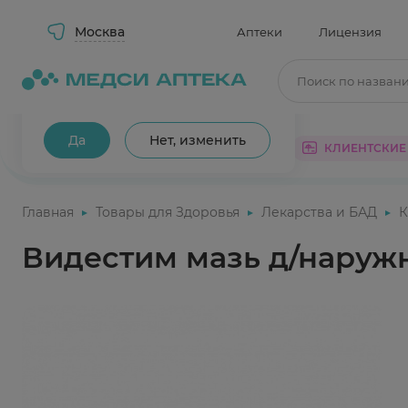
Москва
Аптеки
Лицензия
Поиск по назван
Ваш город Москва?
Да
Нет, изменить
КАТАЛОГ
АКЦИИ
КЛИЕНТСКИЕ
Главная
Товары для Здоровья
Лекарства и БАД
К
Видестим мазь д/наружн