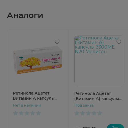
Аналоги
Ретинола Ацетат
Ретинола Ацетат
Витамин А капсулы
(Витамин А) капсулы
33000МЕ N30 Мелиген
3300МЕ N20 Мелиген
Нет в наличии
Под заказ