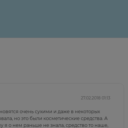
24 ₽
27.02.2018 01:13
ановятся очень сухими и даже в некоторых
вала, но это были косметические средства. А
 я о нем раньше не знала, средство то наше,