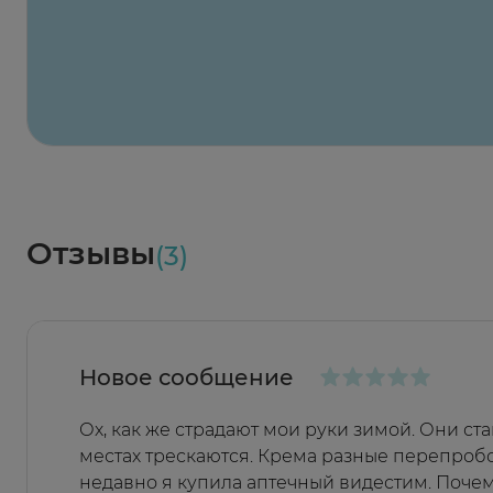
2 424 ₽
824 ₽
824 ₽
824 ₽
824 ₽
8
2-й Боткинский пр., 5, корп. 3
Пн-Пт 08:00 - 21:00
Сб,Вс 09:00-21:00
Выберите дату доставки
Весь заказ в наличии
сегодня
Заказать здесь
Доставка
Социалочка
Забрать весь заказ ~ 25 мая
Грузинский пер., 3А
Ежедневно 08:00 - 21:00
Отзывы
(3)
Заказать здесь
Новое сообщение
Ох, как же страдают мои руки зимой. Они ст
местах трескаются. Крема разные перепробо
недавно я купила аптечный видестим. Почему