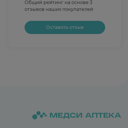
Общий рейтинг на основе 3
деликатно все заживляет, но и впредь чтобы и
отзывов наших покупателей
научиться прикладывать ребенка к груди.
Оставить отзыв
Отзыв полезен?
0
0