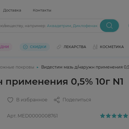
Доставка
Контакты
ию/веществу
, например:
Аквадетрим
,
Диклофенак
 ДНИ
СКИДКИ
ЛЕКАРСТВА
КОСМЕТИКА
ожные покровы
Видестим мазь д/наружн применения 0,5
 применения 0,5% 10г N1
В избранное
Поделиться
Арт.
MED0000008761