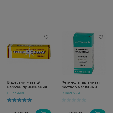
Видестим мазь д/
Ретинола пальмитат
наружн применения
раствор масляный
0,5% 10г N1
100тыс.МЕ 10мл
В наличии
В наличии