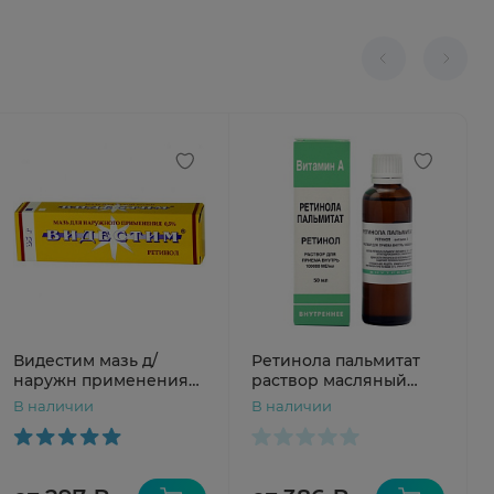
Видестим мазь д/
Ретинола пальмитат
наружн применения
раствор масляный
0,5% 35г N1
100000МЕ 50мл
В наличии
В наличии