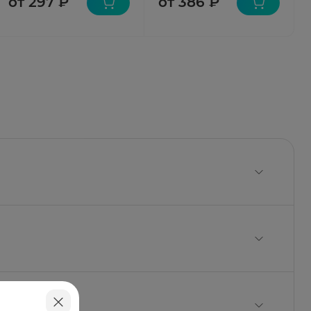
от 297 ₽
от 386 ₽
зелиновое масло, глицерин (глицерол), спирт