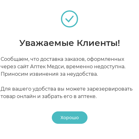
силивает размножение эпителиальных клеток кожи,
тное действие обусловлено наличием на поверхност
кожи, сопровождающиеся сухостью и замедленным з
Уважаемые Клиенты!
теках
Сообщаем, что доставка заказов, оформленных
лез) и ссадины,
через сайт Аптек Медси, временно недоступна.
Приносим извинения за неудобства.
нием процессов ороговения.
РАБОТАЮТ СЕЙЧАС
КРУГЛОСУТОЧНЫЕ
Для вашего удобства вы можете зарезервировать
процессов при различных дерматозах после прекр
товар онлайн и забрать его в аптеке.
 кормлении грудью
Хорошо
ях, когда предполагаемая польза для матери превы