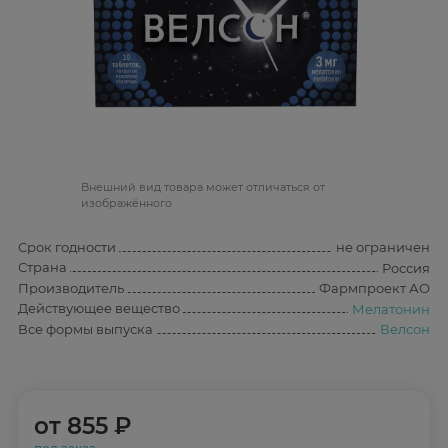
Bнешний вид товара может отличаться от
изображённого
Срок годности
не ограничен
Страна
Россия
Производитель
Фармпроект АО
Действующее вещество
Мелатонин
Все формы выпуска
Велсон
от
855 ₽