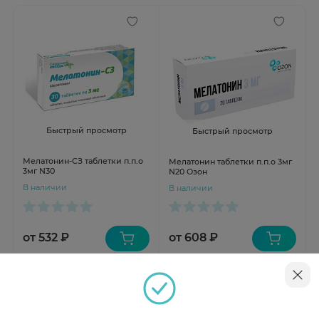
Быстрый просмотр
Быстрый просмотр
Мелатонин-CЗ таблетки п.п.о
Мелатонин таблетки п.п.о 3мг
3мг N30
N20 Озон
В наличии
В наличии
от 532 ₽
от 608 ₽
Инструкция