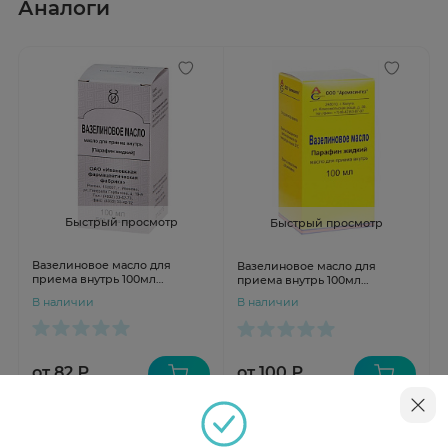
Аналоги
Быстрый просмотр
Быстрый просмотр
Вазелиновое масло для
Вазелиновое масло для
приема внутрь 100мл
приема внутрь 100мл
Ивановская
Аромасинтез
В наличии
В наличии
от 82 ₽
от 100 ₽