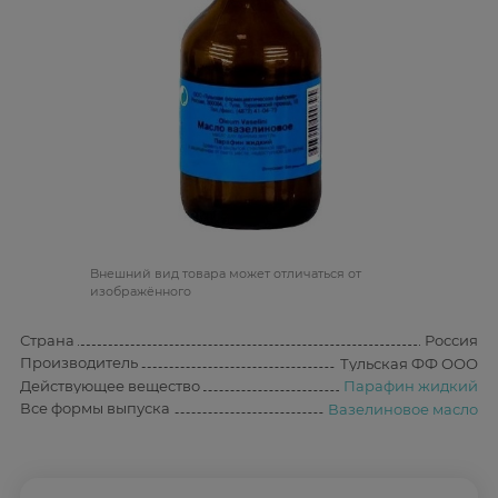
Bнешний вид товара может отличаться от
изображённого
Страна
Россия
Производитель
Тульская ФФ ООО
Действующее вещество
Парафин жидкий
Все формы выпуска
Вазелиновое масло