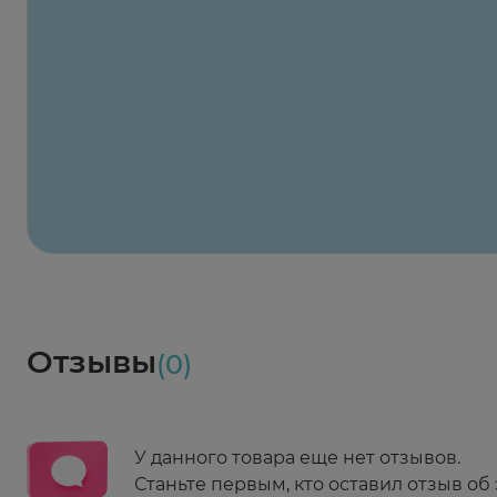
Заказать здесь
Х2
Максавит
2 424 ₽
824 ₽
824 ₽
824 ₽
824 ₽
8
2-й Боткинский пр., 5, корп. 3
Пн-Пт 08:00 - 21:00
Сб,Вс 09:00-21:00
Выберите дату доставки
Весь заказ в наличии
сегодня
Заказать здесь
Доставка
Социалочка
Забрать весь заказ ~ 25 мая
Грузинский пер., 3А
Ежедневно 08:00 - 21:00
Отзывы
(0)
Заказать здесь
У данного товара еще нет отзывов.
Станьте первым, кто оставил отзыв об 