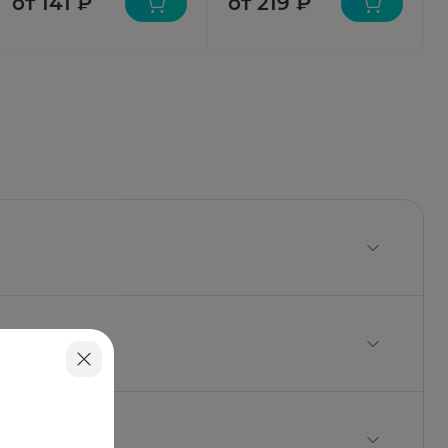
от 141 ₽
от 219 ₽