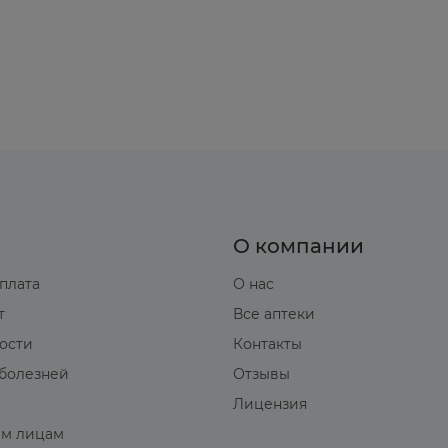
О компании
оплата
О нас
т
Все аптеки
вости
Контакты
болезней
Отзывы
Лицензия
м лицам