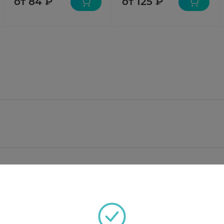
от 84 ₽
от 125 ₽
мг