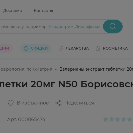
Доставка
Контакты
ию/веществу
, например:
Аквадетрим
,
Диклофенак
 ДНИ
СКИДКИ
ЛЕКАРСТВА
КОСМЕТИКА
еврология, психиатрия
Валерианы экстракт таблетки 2
блетки 20мг N50 Борисовс
В избранное
Поделиться
Арт.
000065474