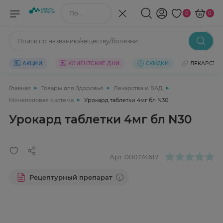
Поиск по названию/веществу
0
0
Поиск по названию/веществу/болезни
АКЦИИ
КЛИЕНТСКИЕ ДНИ
СКИДКИ
ЛЕКАРСТВ
Главная
Товары для Здоровья
Лекарства и БАД
Мочеполовая система
Урокард таблетки 4мг бл N30
Урокард таблетки 4мг бл N30
Арт.
000174617
Рецептурный препарат