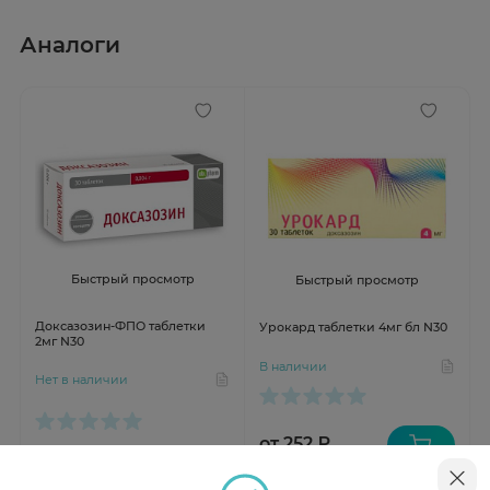
Аналоги
Быстрый просмотр
Быстрый просмотр
Доксазозин-ФПО таблетки
Урокард таблетки 4мг бл N30
2мг N30
В наличии
Нет в наличии
от 252 ₽