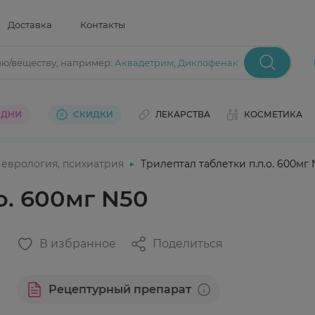
Доставка
Контакты
ию/веществу
, например:
Аквадетрим
,
Диклофенак
 ДНИ
СКИДКИ
ЛЕКАРСТВА
КОСМЕТИКА
еврология, психиатрия
Трилептал таблетки п.п.о. 600мг 
о. 600мг N50
В избранное
Поделиться
Рецептурный препарат