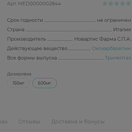
Арт.
MED0000002844
Срок годности
не ограничен
Страна
Италия
Производитель
Новартис Фарма С.П.А.
Действующее вещество
Окскарбазепин
Все формы выпуска
Трилептал
Дозировка
150мг
600мг
ках
Отзывы
Доставка и бонусы