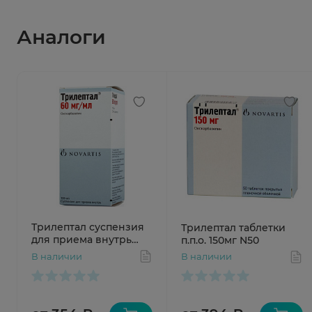
Аналоги
Трилептал суспензия
Трилептал таблетки
для приема внутрь
п.п.о. 150мг N50
60мг/мл 100мл
В наличии
В наличии