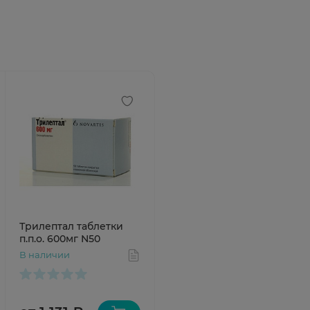
Трилептал таблетки
п.п.о. 600мг N50
В наличии