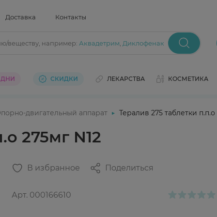
Доставка
Контакты
ию/веществу
, например:
Аквадетрим
,
Диклофенак
 ДНИ
СКИДКИ
ЛЕКАРСТВА
КОСМЕТИКА
порно-двигательный аппарат
Тералив 275 таблетки п.п.о
.о 275мг N12
В избранное
Поделиться
Арт.
000166610