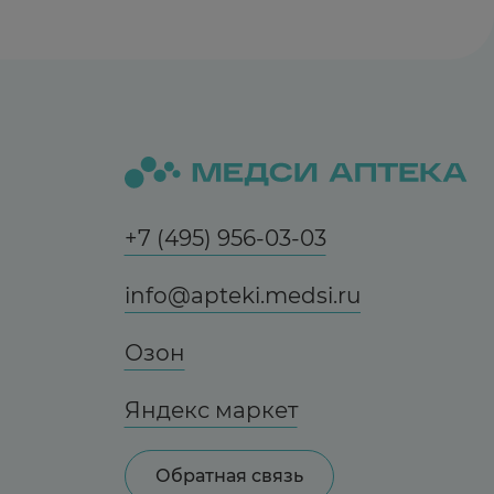
ивает концентрацию зидовудина в плазме
+7 (495) 956-03-03
кровотечения ЖКТ.
info@apteki.medsi.ru
иторов обратного захвата серотонина
Озон
Яндекс маркет
стона.
Обратная связь