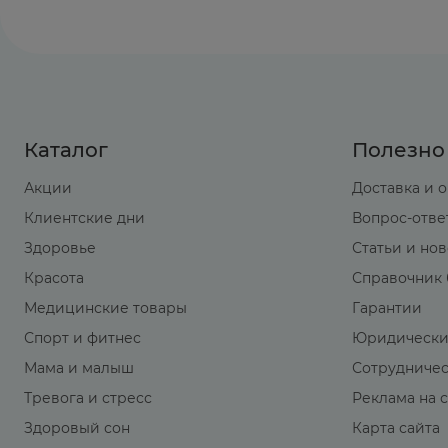
Антацидные препараты, содержащие магний
Миелотоксические лекарственные средства 
По данным исследований in vitro одноврем
Каталог
Полезно
крови.
Акции
Доставка и 
Одновременное применение кортикостероид
Клиентские дни
Вопрос-отве
Здоровье
Статьи и но
НПВП могут усиливать действие антикоагулян
Красота
Справочник 
Медицинские товары
Гарантии
Одновременное применение напроксена и а
повышает риск развития желудочно-кишечн
Спорт и фитнес
Юридически
Мама и малыш
Сотрудниче
Не рекомендуется одновременный прием НП
Тревога и стресс
Реклама на 
Здоровый сон
Карта сайта
Одновременное применение НПВП и такрол