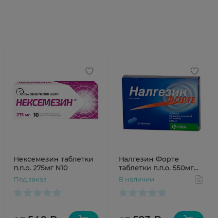
Нексемезин таблетки
Налгезин Форте
п.п.о. 275мг N10
таблетки п.п.о. 550мг
N10
Под заказ
В наличии