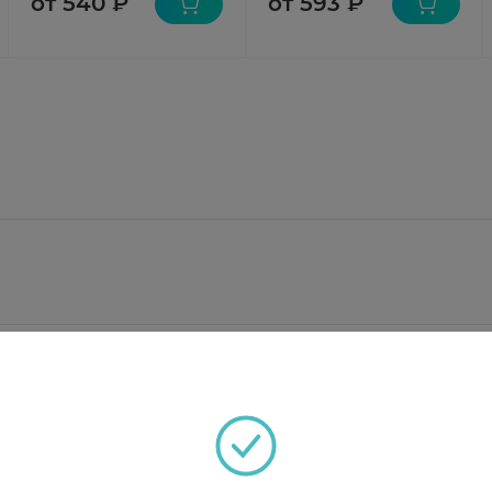
от 540 ₽
от 593 ₽
;
ристаллическая 55,00 мг, повидон К-30 12,50 мг, тальк