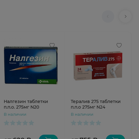
Налгезин таблетки
Тералив 275 таблетки
п.п.о. 275мг N20
п.п.о 275мг N24
В наличии
В наличии