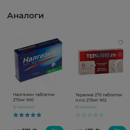
Аналоги
Налгезин таблетки
Тералив 275 таблетки
275мг N10
п.п.о 275мг N12
В наличии
В наличии