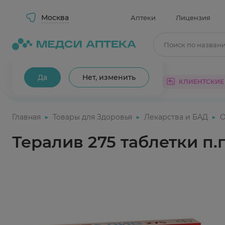
Москва
Аптеки
Лицензия
Поиск по назван
Ваш город Москва?
Да
Нет, изменить
КАТАЛОГ
АКЦИИ
КЛИЕНТСКИЕ
Главная
Товары для Здоровья
Лекарства и БАД
О
Тералив 275 таблетки п.п