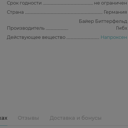
Срок годности
не ограничен
Страна
Германия
Байер Биттерфельд
Производитель
Гмбх
Действующее вещество
Напроксен
ках
Отзывы
Доставка и бонусы