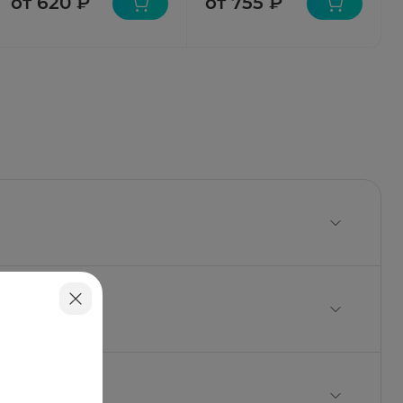
от 620 ₽
от 755 ₽
 15,75 мг, магния стеарат 2,63 мг.