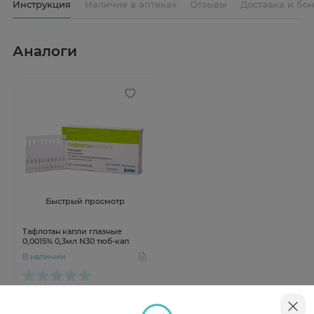
Инструкция
Наличие в аптеках
Отзывы
Доставка и бо
Аналоги
Быстрый просмотр
Тафлотан капли глазные
0,0015% 0,3мл N30 тюб-кап
В наличии
от 976 ₽