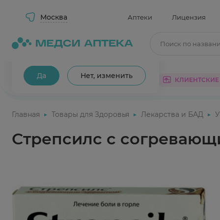
Москва
Аптеки
Лицензия
Поиск по назван
Ваш город Москва?
Да
Нет, изменить
КАТАЛОГ
АКЦИИ
КЛИЕНТСКИЕ
Главная
Товары для Здоровья
Лекарства и БАД
У
Стрепсилс с согревающ