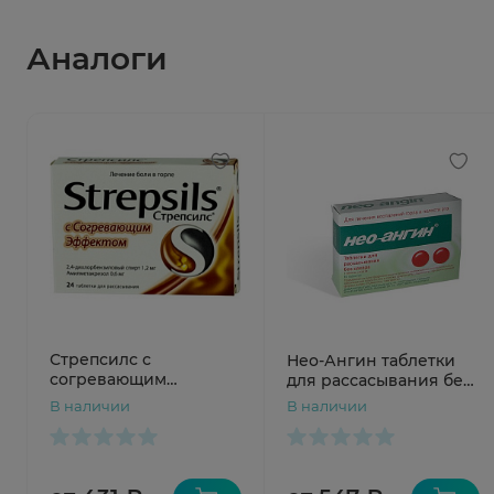
Аналоги
Стрепсилс с
Нео-Ангин таблетки
согревающим
для рассасывания без
эффектом таблетки
сахара N16
В наличии
В наличии
для рассасывания N24