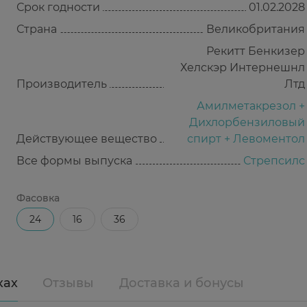
Срок годности
01.02.2028
Страна
Великобритания
Рекитт Бенкизер
Хелскэр Интернешнл
Производитель
Лтд
Амилметакрезол +
Дихлорбензиловый
Действующее вещество
спирт + Левоментол
Все формы выпуска
Стрепсилс
Фасовка
24
16
36
ках
Отзывы
Доставка и бонусы