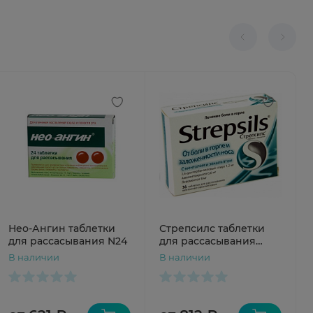
Нео-Ангин таблетки
Стрепсилс таблетки
для рассасывания N24
для рассасывания
ментол-эвкалипт N36
В наличии
В наличии