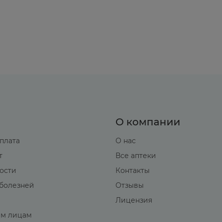
О компании
оплата
О нас
т
Все аптеки
вости
Контакты
болезней
Отзывы
Лицензия
м лицам