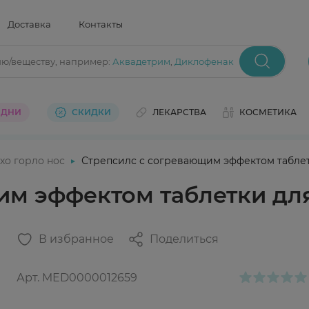
Доставка
Контакты
ию/веществу
, например:
Аквадетрим
,
Диклофенак
 ДНИ
СКИДКИ
ЛЕКАРСТВА
КОСМЕТИКА
хо горло нос
Стрепсилс с согревающим эффектом таблет
им эффектом таблетки дл
В избранное
Поделиться
Арт.
MED0000012659