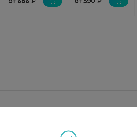
от 686 ₽
от 590 ₽
 2,4-дихлорбензиловый спирт -1,2 м;
6 мг, ароматизатор лимонный 74940-74 4,16 мг, краси