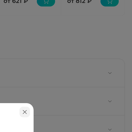
от 621 ₽
от 812 ₽
тель хинолиновый желтый (Е 104) 0,162 мг,