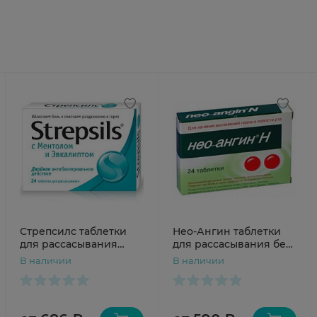
Стрепсилс таблетки
Нео-Ангин таблетки
для рассасывания
для рассасывания без
ментол-эвкалипт N24
сахара (Вишнёвые)
В наличии
В наличии
N24