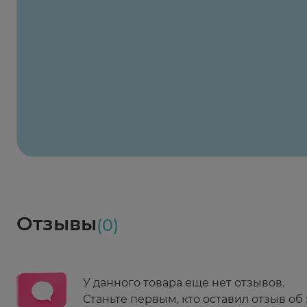
Заказать здесь
Х2
Максавит
2 424 ₽
824 ₽
824 ₽
824 ₽
824 ₽
8
2-й Боткинский пр., 5, корп. 3
Пн-Пт 08:00 - 21:00
Сб,Вс 09:00-21:00
Выберите дату доставки
Весь заказ в наличии
сегодня
Заказать здесь
Доставка
Социалочка
Забрать весь заказ ~ 25 мая
Грузинский пер., 3А
Ежедневно 08:00 - 21:00
Отзывы
(0)
Заказать здесь
У данного товара еще нет отзывов.
Станьте первым, кто оставил отзыв об 