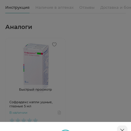
Инструкция
Наличие в аптеках
Отзывы
Доставка и бо
Аналоги
Быстрый просмотр
Софрадекс капли ушные,
глазные 5 мл
В наличии