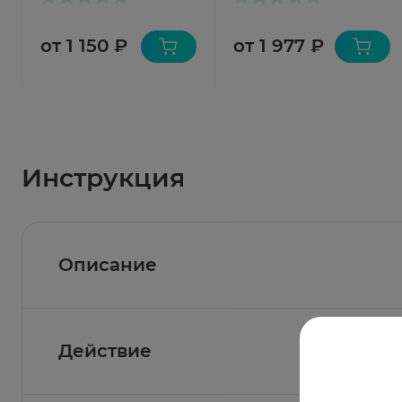
от 1 150 ₽
от 1 977 ₽
Инструкция
Описание
Действие
Состав
Активные вещества:
будесонид микронизиро