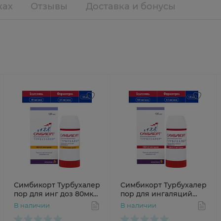
ках
Отзывы
Доставка и бонусы
Симбикорт Турбухалер
Симбикорт Турбухалер
пор для инг доз 80мкг
пор для ингаляций
4,5мкг/доза 120доз N1
160мкг 4,5мкг/доза
В наличии
В наличии
120доз N1