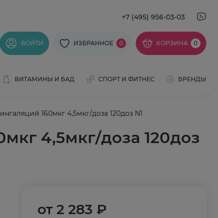
+7 (495) 956-03-03
ВОЙТИ
ИЗБРАННОЕ
0
КОРЗИНА
0
ВИТАМИНЫ И БАД
СПОРТ И ФИТНЕС
БРЕНДЫ
нгаляций 160мкг 4,5мкг/доза 120доз N1
мкг 4,5мкг/доза 120доз
от
2 283 ₽