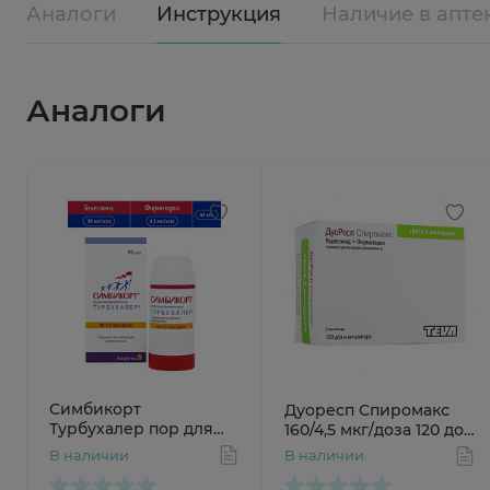
Аналоги
Инструкция
Наличие в апте
Аналоги
Симбикорт
Дуоресп Спиромакс
Турбухалер пор для
160/4,5 мкг/доза 120 доз
инг доз 80мкг 4,5мкг/
№1
В наличии
В наличии
доза 60доз N1