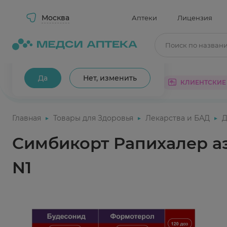
Москва
Аптеки
Лицензия
Поиск по назван
Ваш город Москва?
Да
Нет, изменить
КАТАЛОГ
АКЦИИ
КЛИЕНТСКИЕ
Главная
Товары для Здоровья
Лекарства и БАД
Д
Симбикорт Рапихалер аэ
N1