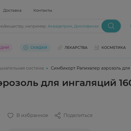
Доставка
Контакты
ию/веществу
, например:
Аквадетрим
,
Диклофенак
 ДНИ
СКИДКИ
ЛЕКАРСТВА
КОСМЕТИКА
ыхательная система
Симбикорт Рапихалер аэрозоль для и
розоль для ингаляций 160
В избранное
Поделиться