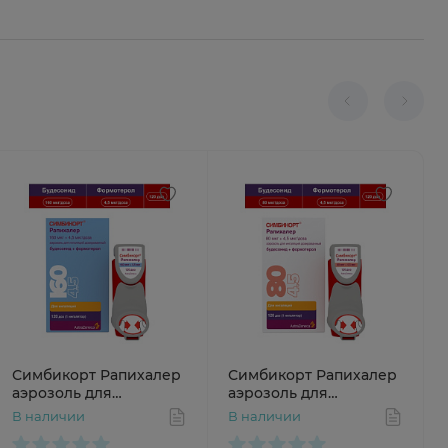
Симбикорт Рапихалер
Симбикорт Рапихалер
аэрозоль для
аэрозоль для
ингаляций 160мкг
ингаляций 80мкг
В наличии
В наличии
4,5мкг/доза 120доз N1
4,5мкг/доза 120доз N1