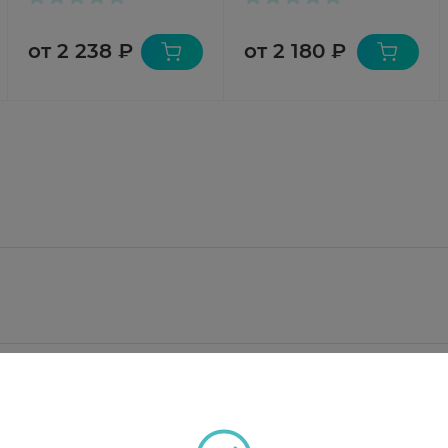
от 2 238 ₽
от 2 180 ₽
ванный 160 мкг; формотерола фумарата дигидрат ми