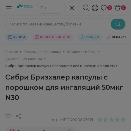
Поиск по названию/веществу
0
0
Поиск по названию/веществу/болезни
АКЦИИ
КЛИЕНТСКИЕ ДНИ
СКИДКИ
ЛЕКАРСТВ
Главная
Товары для Здоровья
Лекарства и БАД
Дыхательная система
Сибри Бризхалер капсулы с порошком для ингаляций 50мкг N30
Сибри Бризхалер капсулы с
порошком для ингаляций 50мкг
N30
Арт.
MED0000003921