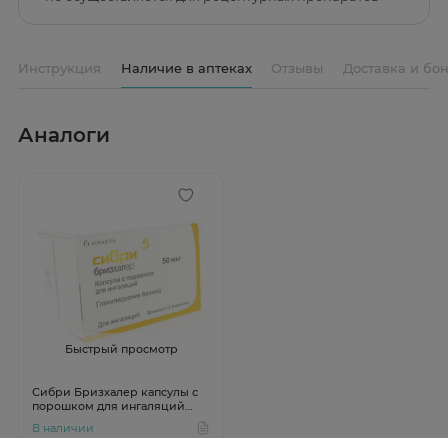
Инструкция
Наличие в аптеках
Отзывы
Доставка и бо
Аналоги
Быстрый просмотр
Сибри Бризхалер капсулы с
порошком для ингаляций
50мкг N30
В наличии