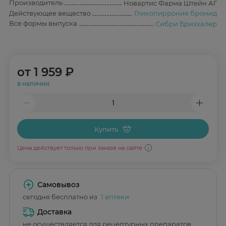
Производитель
Новартис Фарма Штейн АГ
Действующее вещество
Гликопиррония бромид
Все формы выпуска
Сибри Бризхалер
от
1 959 ₽
в наличии
Купить
Цена действует только при заказе на сайте
Самовывоз
сегодня бесплатно из
1 аптеки
Доставка
не осуществляется для рецептурных препаратов