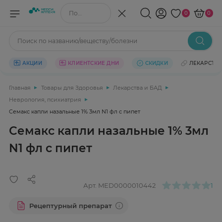
Поиск по названию/веществу
0
0
Поиск по названию/веществу/болезни
АКЦИИ
КЛИЕНТСКИЕ ДНИ
СКИДКИ
ЛЕКАРСТВ
Главная
Товары для Здоровья
Лекарства и БАД
Неврология, психиатрия
Семакс капли назальные 1% 3мл N1 фл с пипет
Семакс капли назальные 1% 3мл
N1 фл с пипет
Арт.
MED0000010442
1
Рецептурный препарат