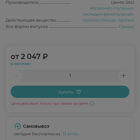
Производитель
Центр ЗАО
Метионил-глутамил-
гистидил-фенилаланил-
Действующее вещество
пролил-глицил- пролин
Все формы выпуска
Семакс
от
2 047 ₽
в наличии
Купить
Цена действует только при заказе на сайте
Самовывоз
сегодня бесплатно из
13 аптек