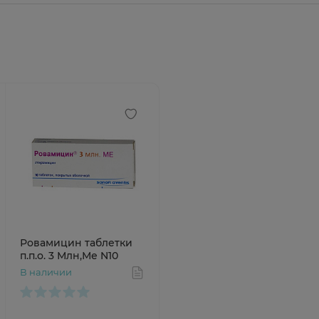
Ровамицин таблетки
п.п.о. 3 Млн,Ме N10
В наличии