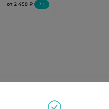
от 2 458 ₽
коллоидный - 1.2 мг, магния стеарат - 4 мг, крахма