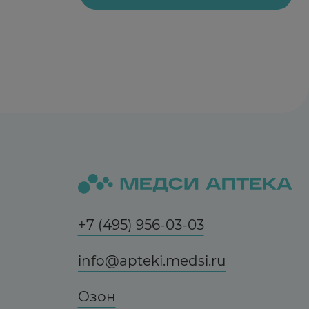
гионевротический отек, анафилактический
пустулез.
+7 (495) 956-03-03
 плазме. При одновременном назначении
info@apteki.medsi.ru
 больных, принимающих антибиотики. Вид
Озон
вляются предрасполагающими факторами