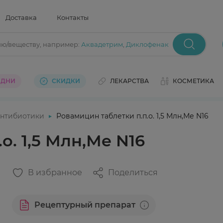
Доставка
Контакты
ию/веществу
, например:
Аквадетрим
,
Диклофенак
 ДНИ
СКИДКИ
ЛЕКАРСТВА
КОСМЕТИКА
нтибиотики
Ровамицин таблетки п.п.о. 1,5 Млн,Ме N16
о. 1,5 Млн,Ме N16
В избранное
Поделиться
Рецептурный препарат