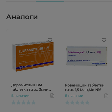
Аналоги
Дорамитцин ВМ
Ровамицин таблетки
таблетки п.п.о. 3млн
п.п.о. 1,5 Млн,Ме N16
МЕ N10
В наличии
В наличии