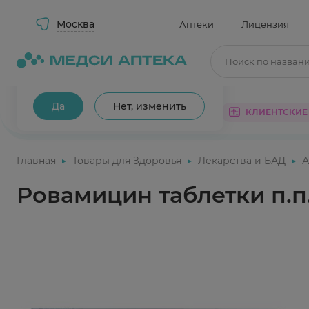
Москва
Аптеки
Лицензия
Поиск по назван
Ваш город Москва?
Да
Нет, изменить
КАТАЛОГ
АКЦИИ
КЛИЕНТСКИЕ
Главная
Товары для Здоровья
Лекарства и БАД
А
Ровамицин таблетки п.п.