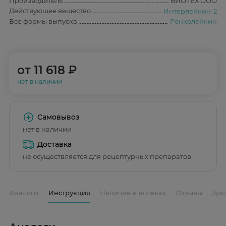
Производитель
БИОТЕХ ООО
Действующее вещество
Интерлейкин-2
Все формы выпуска
Ронколейкин
от
11 618 ₽
нет в наличии
Самовывоз
нет в наличии
Доставка
не осуществляется для рецептурных препаратов
Аналоги
Инструкция
Наличие в аптеках
Отзывы
Дос