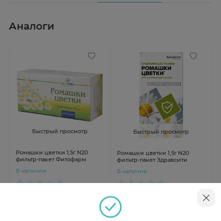
Аналоги
Быстрый просмотр
Быстрый просмотр
Ромашки цветки 1,5г N20
Ромашки цветки 1,5г N20
фильтр-пакет Фитофарм
фильтр-пакет Здравсити
В наличии
В наличии
от 87 ₽
от 120 ₽